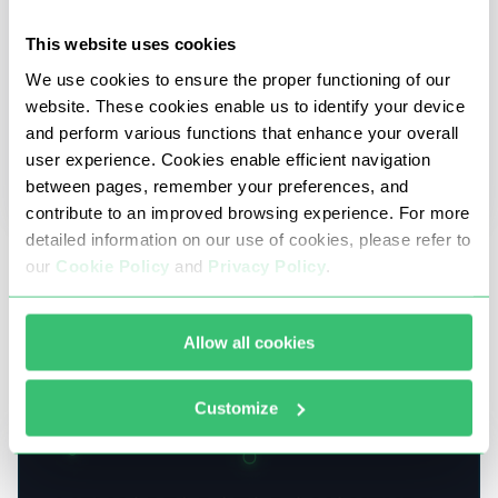
This website uses cookies
We use cookies to ensure the proper functioning of our
website. These cookies enable us to identify your device
and perform various functions that enhance your overall
user experience. Cookies enable efficient navigation
between pages, remember your preferences, and
contribute to an improved browsing experience. For more
detailed information on our use of cookies, please refer to
22 julho 2024
our
Cookie Policy
and
Privacy Policy
.
Como efetuar o traceroute do endereço IP
Allow all cookies
Este artigo analisa uma ferramenta online para
efetuar o traceroute de endereços IP e de sítios
Web, o seu princípio de funcionamento básico e
Customize
fornece um guia passo-a-passo para os utilizadores
que pretendem monitorizar a perda de pacotes.