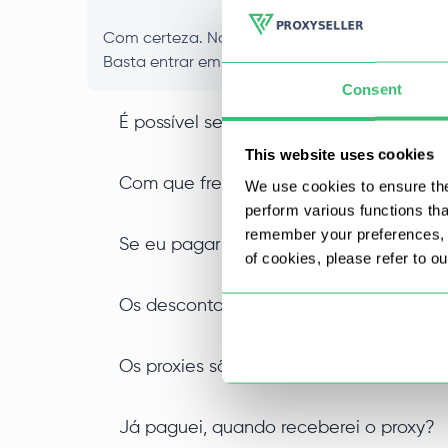
Com certeza. Nossos proxies vêm de uma varie
Basta entrar em contato com nosso consultor e
Consent
É possível selecionar proxies por cidad
This website uses cookies
Com que frequência você atualiza os se
We use cookies to ensure the
perform various functions th
remember your preferences, a
Se eu pagar por procurações por vários
of cookies, please refer to o
Os descontos por períodos de uso mais
Os proxies são vendidos individualment
Já paguei, quando receberei o proxy?