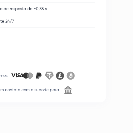
 de resposta de ~0,35 s
te 24/7
amos
:
em contato com o suporte para