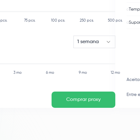
Tempo
pcs.
75
pcs.
100
pcs.
250
pcs.
500
pcs.
Supor
1 semana
3 mo
6 mo
9 mo
12 mo
Aceit
Entre 
Comprar proxy