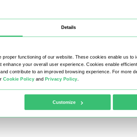
dade de sub-redes e teremos prazer em substituir qualquer 
 providenciaremos a substituição.
Details
e e/ou região (estado)?
us proxies?
 proper functioning of our website. These cookies enable us to i
at enhance your overall user experience. Cookies enable efficien
nd contribute to an improved browsing experience. For more det
 meses, posso trocá-las?
ur
Cookie Policy
and
Privacy Policy
.
 longos e os números de proxies são somados?
Customize
e?