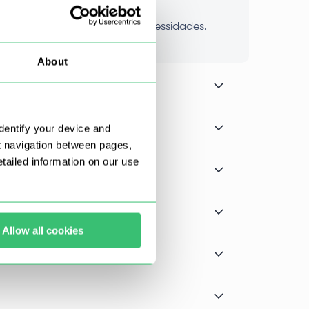
um que não atenda às suas necessidades.
About
dentify your device and
t navigation between pages,
ailed information on our use
Allow all cookies