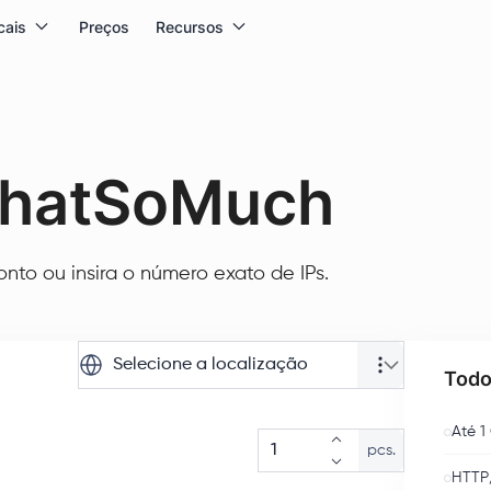
cais
Preços
Recursos
WhatSoMuch
to ou insira o número exato de IPs.
Selecione a localização
Todo
Até 1
pcs.
HTTP