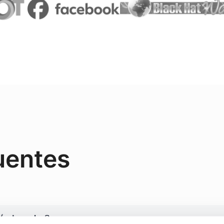
uentes
s/sub-redes?