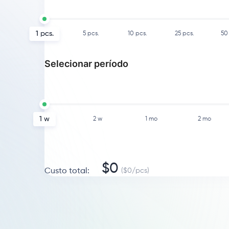
1
pcs.
5
pcs.
10
pcs.
25
pcs.
50
Selecionar período
1 w
2 w
1 mo
2 mo
$
0
Custo total
:
($
0
/
pcs
)