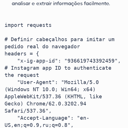
analisar e extrair informações facilmente.
import requests

# Definir cabeçalhos para imitar um 
pedido real do navegador

headers = {

    "x-ig-app-id": "936619743392459",  
# Instagram app ID to authenticate 
the request

    "User-Agent": "Mozilla/5.0 
(Windows NT 10.0; Win64; x64) 
AppleWebKit/537.36 (KHTML, like 
Gecko) Chrome/62.0.3202.94 
Safari/537.36",

    "Accept-Language": "en-
US,en;q=0.9,ru;q=0.8",
