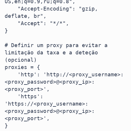
US,en;q=0.9,ru;q=0.8",

    "Accept-Encoding": "gzip, 
deflate, br",

    "Accept": "*/*",

}

# Definir um proxy para evitar a 
limitação da taxa e a deteção 
(opcional)

proxies = {

    'http': 'http://<proxy_username>:
<proxy_password>@<proxy_ip>:
<proxy_port>',

    'https': 
'https://<proxy_username>:
<proxy_password>@<proxy_ip>:
<proxy_port>',

}
