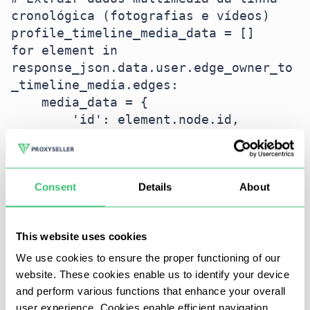
cronológica (fotografias e vídeos)

profile_timeline_media_data = []

for element in 
response_json.data.user.edge_owner_to
_timeline_media.edges:

    media_data = {

        'id': element.node.id,

        'short code': 
element.node.shortcode,

        'media url': 
Consent
Details
About
element.node.display_url,

        'comment count': 
element.node.edge_media_to_comment.co
This website uses cookies
unt,

        'like count': 
We use cookies to ensure the proper functioning of our
element.node.edge_liked_by.count,

website. These cookies enable us to identify your device
and perform various functions that enhance your overall
    }

user experience. Cookies enable efficient navigation