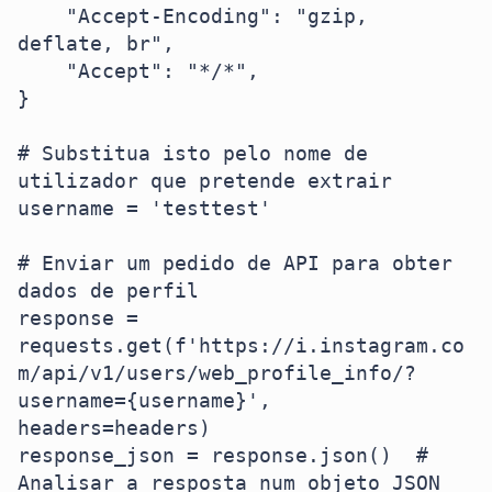
    "Accept-Encoding": "gzip, 
deflate, br",

    "Accept": "*/*",

}

# Substitua isto pelo nome de 
utilizador que pretende extrair

username = 'testtest'

# Enviar um pedido de API para obter 
dados de perfil

response = 
requests.get(f'https://i.instagram.co
m/api/v1/users/web_profile_info/?
username={username}', 
headers=headers)

response_json = response.json()  # 
Analisar a resposta num objeto JSON
