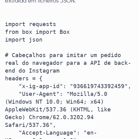
extraída em ficheiros JSON.
import requests

from box import Box

import json

# Cabeçalhos para imitar um pedido 
real do navegador para a API de back-
end do Instagram

headers = {

    "x-ig-app-id": "936619743392459", 

    "User-Agent": "Mozilla/5.0 
(Windows NT 10.0; Win64; x64) 
AppleWebKit/537.36 (KHTML, like 
Gecko) Chrome/62.0.3202.94 
Safari/537.36",

    "Accept-Language": "en-