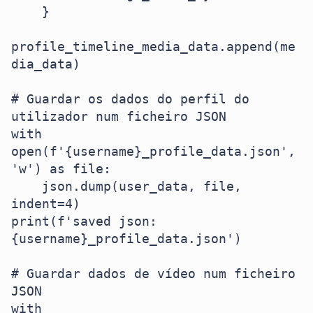
    }

profile_timeline_media_data.append(me
dia_data)

# Guardar os dados do perfil do 
utilizador num ficheiro JSON

with 
open(f'{username}_profile_data.json', 
'w') as file:

    json.dump(user_data, file, 
indent=4)

print(f'saved json: 
{username}_profile_data.json')

# Guardar dados de vídeo num ficheiro 
JSON

with 