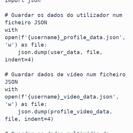
import json

# Guardar os dados do utilizador num 
ficheiro JSON

with 
open(f'{username}_profile_data.json', 
'w') as file:

    json.dump(user_data, file, 
indent=4)

# Guardar dados de vídeo num ficheiro 
JSON

with 
open(f'{username}_video_data.json', 
'w') as file:

    json.dump(profile_video_data, 
file, indent=4)
