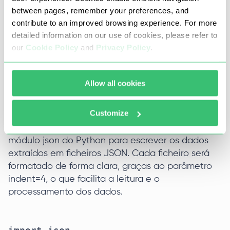
between pages, remember your preferences, and
profile_timeline_media_data.append(me
contribute to an improved browsing experience. For more
dia_data)

detailed information on our use of cookies, please refer to
our
Cookie Policy
and
Privacy Policy
.
Passo 5. Guardar os dados em ficheiros
JSON
Allow all cookies
Depois de extrair todos os dados, o passo
Customize
seguinte é guardá-los num ficheiro JSON para
análise ou armazenamento posterior. Utilizamos o
módulo json do Python para escrever os dados
extraídos em ficheiros JSON. Cada ficheiro será
formatado de forma clara, graças ao parâmetro
indent=4, o que facilita a leitura e o
processamento dos dados.