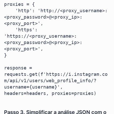
proxies = {

    'http': 'http://<proxy_username>:
<proxy_password>@<proxy_ip>:
<proxy_port>',

    'https': 
'https://<proxy_username>:
<proxy_password>@<proxy_ip>:
<proxy_port>',

}

response = 
requests.get(f'https://i.instagram.co
m/api/v1/users/web_profile_info/?
username={username}', 
headers=headers, proxies=proxies)

Passo 3. Simplificar a análise JSON com o