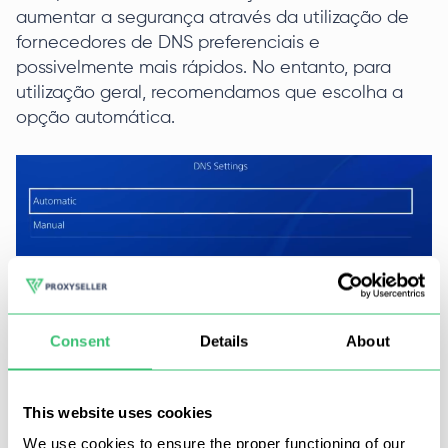
aumentar a segurança através da utilização de
fornecedores de DNS preferenciais e
possivelmente mais rápidos. No entanto, para
utilização geral, recomendamos que escolha a
opção automática.
As definições de MTU permitem que a consola se
ligue à rede com um tamanho de MTU, permitindo
Consent
Details
About
que a transmissão de dados ocorra sem
necessidade de ajustes. O modo automático
também é preferível.
This website uses cookies
We use cookies to ensure the proper functioning of our