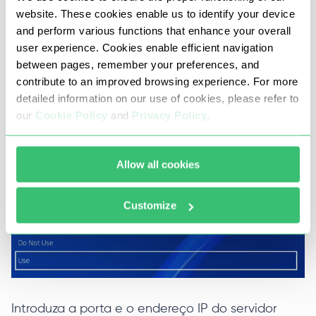
website. These cookies enable us to identify your device
and perform various functions that enhance your overall
user experience. Cookies enable efficient navigation
between pages, remember your preferences, and
contribute to an improved browsing experience. For more
7. Introduzir os detalhes do servidor proxy
detailed information on our use of cookies, please refer to
our
Cookie Policy
and
Privacy Policy
.
Chegar à secção "Servidor Proxy" e clicar em
"Utilizar". Neste ponto, pode ser uma espécie de
Allow all cookies
guia sobre como encontrar um endereço de
servidor proxy na sua PS4/5.
Customize
Introduza a porta e o endereço IP do servidor