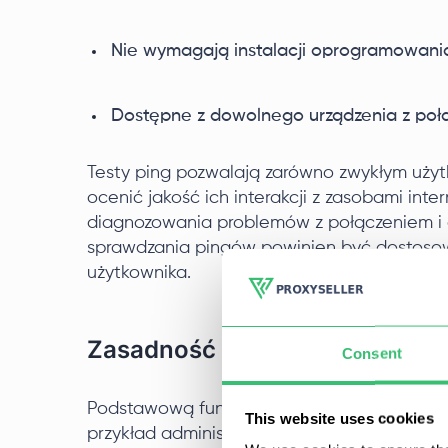
Nie wymagają instalacji oprogramowani
Dostępne z dowolnego urządzenia z poł
Testy ping pozwalają zarówno zwykłym użytk
ocenić jakość ich interakcji z zasobami int
diagnozowania problemów z połączeniem i o
sprawdzania pingów powinien być dostosow
użytkownika.
Zasadność sprawdzania ping
Consent
Podstawową funkcją ping jest weryfikacja d
This website uses cookies
przykład administrator sieci może użyć ping 