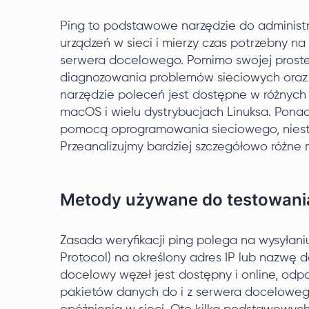
Ping to podstawowe narzędzie do administr
urządzeń w sieci i mierzy czas potrzebny n
serwera docelowego. Pomimo swojej prostej
diagnozowania problemów sieciowych oraz o
narzędzie poleceń jest dostępne w różnyc
macOS i wielu dystrybucjach Linuksa. Pona
pomocą oprogramowania sieciowego, niesta
Przeanalizujmy bardziej szczegółowo różne 
Metody używane do testowani
Zasada weryfikacji ping polega na wysyłan
Protocol) na określony adres IP lub nazwę 
docelowy węzeł jest dostępny i online, odp
pakietów danych do i z serwera doceloweg