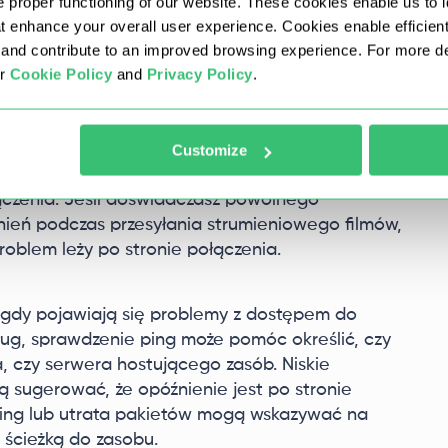
 proper functioning of our website. These cookies enable us to i
 odpowiedzi lub zwiększone opóźnienia mogą
at enhance your overall user experience. Cookies enable efficien
w z siecią, takich jak przeciążenie,
nd contribute to an improved browsing experience. For more det
nfiguracji.
ur
Cookie Policy
and
Privacy Policy
.
nia testu ping:
Customize
ysokie wartości ping mogą sygnalizować
łączenia. Jeśli doświadczasz powolnego
nień podczas przesyłania strumieniowego filmów,
roblem leży po stronie połączenia.
: gdy pojawiają się problemy z dostępem do
ług, sprawdzenie ping może pomóc określić, czy
, czy serwera hostującego zasób. Niskie
ą sugerować, że opóźnienie jest po stronie
 ping lub utrata pakietów mogą wskazywać na
 ścieżką do zasobu.