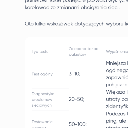
pakietów. Takie podejście pozwala wykryć 
korelować ze zmianami obciążenia sieci.
Oto kilka wskazówek dotyczących wyboru li
Zalecana liczba
Typ testu
Wyjaśnienie
pakietów
Mniejsza 
ogólnego
3-10;
Test ogólny
zapewnić 
połączeni
Większa 
Diagnostyka
20-50;
utraty p
problemów
sieciowych
zidentyf
Podczas 
ping, ale
Testowanie
50-100;
serwera