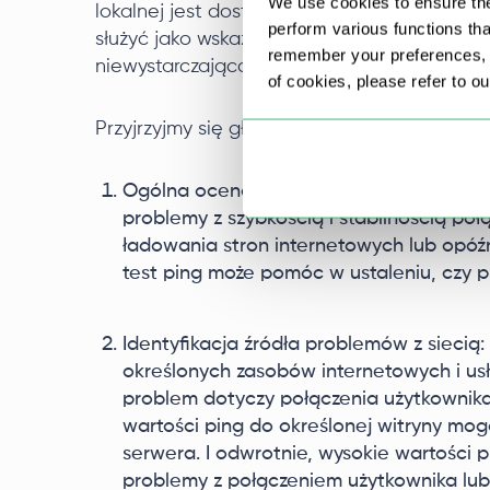
We use cookies to ensure the
lokalnej jest dostępny. Różnice w czasach
perform various functions th
służyć jako wskaźniki potencjalnych problemó
remember your preferences, a
niewystarczająca przepustowość lub błędy ko
of cookies, please refer to o
Przyjrzyjmy się głównym aspektom wykonywa
Ogólna ocena stabilności połączenia: w
problemy z szybkością i stabilnością po
ładowania stron internetowych lub opóź
test ping może pomóc w ustaleniu, czy p
Identyfikacja źródła problemów z siecią
określonych zasobów internetowych i us
problem dotyczy połączenia użytkownika
wartości ping do określonej witryny mog
serwera. I odwrotnie, wysokie wartości
problemy z połączeniem użytkownika lub