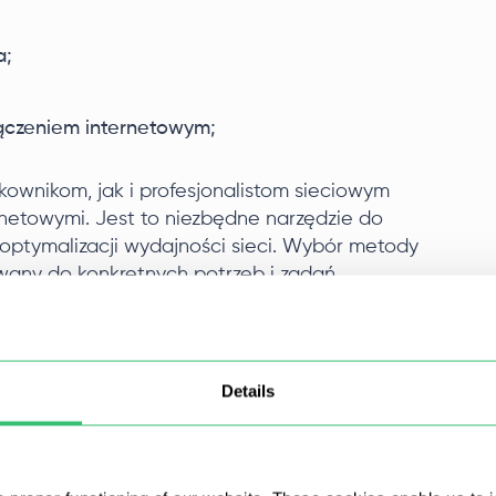
a;
ączeniem internetowym;
ownikom, jak i profesjonalistom sieciowym
ernetowymi. Jest to niezbędne narzędzie do
ptymalizacji wydajności sieci. Wybór metody
any do konkretnych potrzeb i zadań
Details
ostępności zdalnych urządzeń w sieci. Na
do określenia, czy router lub serwer w sieci