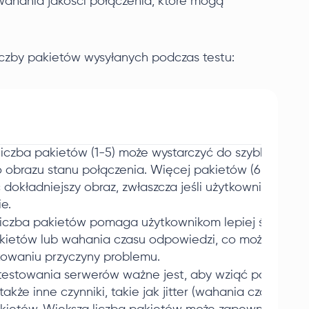
wahania jakości połączenia, które mogą
czby pakietów wysyłanych podczas testu:
liczba pakietów (1-5) może wystarczyć do szybkiego uz
 obrazu stanu połączenia. Więcej pakietów (6-10) mo
dokładniejszy obraz, zwłaszcza jeśli użytkownik ma nie
e.
liczba pakietów pomaga użytkownikom lepiej śledzić 
akietów lub wahania czasu odpowiedzi, co może pomó
ikowaniu przyczyny problemu.
testowania serwerów ważne jest, aby wziąć pod uwagę
 także inne czynniki, takie jak jitter (wahania czasu odp