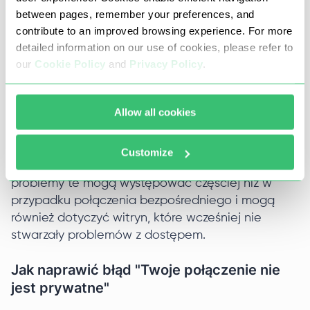
mogą wystąpić błędy, prowadzące do
between pages, remember your preferences, and
ostrzeżeń o bezpieczeństwie;
contribute to an improved browsing experience. For more
detailed information on our use of cookies, please refer to
Usługa VPN może zmienić ustawienia sieciowe
our
Cookie Policy
and
Privacy Policy
.
urządzenia, prowadząc do konfliktów w
przeglądarce, w tym nieprawidłowego
Allow all cookies
przetwarzania żądań sieciowych.
W przypadku łączenia się przez VPN lub
Customize
korzystania z oprogramowania antywirusowego,
problemy te mogą występować częściej niż w
przypadku połączenia bezpośredniego i mogą
również dotyczyć witryn, które wcześniej nie
stwarzały problemów z dostępem.
Jak naprawić błąd "Twoje połączenie nie
jest prywatne"