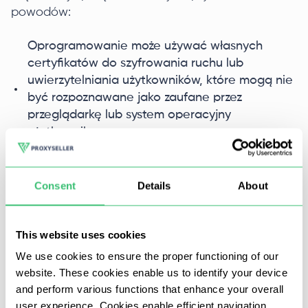
powodów:
Oprogramowanie może używać własnych
certyfikatów do szyfrowania ruchu lub
uwierzytelniania użytkowników, które mogą nie
być rozpoznawane jako zaufane przez
przeglądarkę lub system operacyjny
użytkownika;
Programy mogą blokować lub zmieniać
żądania DNS dla niektórych witryn,
Consent
Details
About
uniemożliwiając przeglądarce rozpoznanie
nazwy domeny na adres IP;
This website uses cookies
VPN lub oprogramowanie antywirusowe mogą
We use cookies to ensure the proper functioning of our
przeprowadzać inspekcję SSL/TLS w celu
website. These cookies enable us to identify your device
zwiększenia bezpieczeństwa i wzmocnienia
and perform various functions that enhance your overall
kontroli ruchu. Jednak podczas tego procesu
user experience. Cookies enable efficient navigation