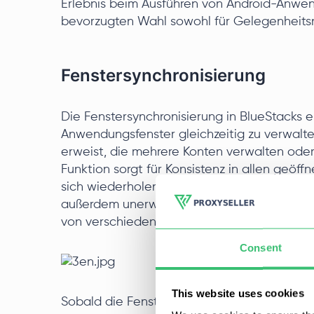
Erlebnis beim Ausführen von Android-Anwen
bevorzugten Wahl sowohl für Gelegenheitsnu
Fenstersynchronisierung
Die Fenstersynchronisierung in BlueStacks 
Anwendungsfenster gleichzeitig zu verwalte
erweist, die mehrere Konten verwalten oder
Funktion sorgt für Konsistenz in allen geöf
sich wiederholender Aufgaben. In Verbind
außerdem unerwünschte Kontosperrungen ver
von verschiedenen Standorten kommend ma
Consent
This website uses cookies
Sobald die Fenster synchronisiert sind, wird