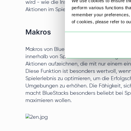
We use cookies to ensure the
wird - wie die Installation einer Anwendung
perform various functions th
Aktionen im Spiel - automatisch in den sek
remember your preferences, a
of cookies, please refer to o
Makros
Makros von BlueStacks ermöglichen es Ben
innerhalb von Spielen und Anwendungen zu 
Aktionen aufzeichnen, die mit nur einem e
Diese Funktion ist besonders wertvoll, wen
Spielerlebnis zu optimieren, um die Erfolg
Umgebungen zu erhöhen. Die Fähigkeit, sic
macht BlueStacks besonders beliebt bei Spie
maximieren wollen.