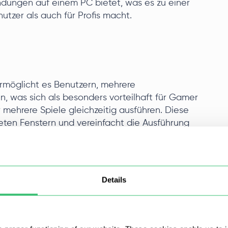
dungen auf einem PC bietet, was es zu einer
tzer als auch für Profis macht.
ermöglicht es Benutzern, mehrere
n, was sich als besonders vorteilhaft für Gamer
 mehrere Spiele gleichzeitig ausführen. Diese
fneten Fenstern und vereinfacht die Ausführung
ung mit Proxy-Servern kann Window Sync
hindern, indem es gleichzeitige Aktivitäten als
skiert.
Details
 jede Aktion, die im primären Fenster ausgeführt