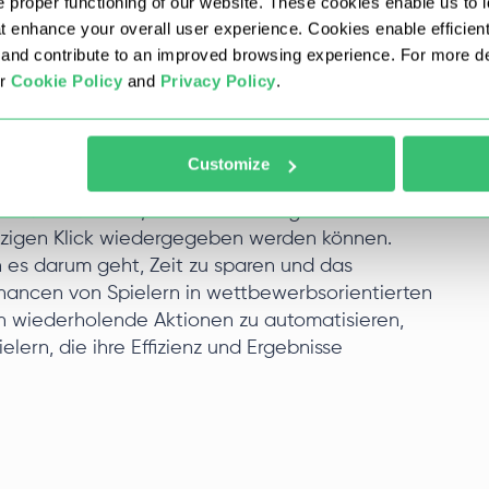
 proper functioning of our website. These cookies enable us to i
, der Start eines Spiels oder die Ausführung von
at enhance your overall user experience. Cookies enable efficien
undären Fenstern gespiegelt.
nd contribute to an improved browsing experience. For more det
ur
Cookie Policy
and
Privacy Policy
.
Customize
utzern, Routineaufgaben und -aktionen
automatisieren, indem sie Abfolgen von
inzigen Klick wiedergegeben werden können.
n es darum geht, Zeit zu sparen und das
schancen von Spielern in wettbewerbsorientierten
h wiederholende Aktionen zu automatisieren,
lern, die ihre Effizienz und Ergebnisse