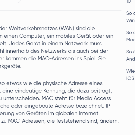
10
So 
Wind
der Weitverkehrsnetzes (WAN) sind die
So 
m einen Computer, ein mobiles Gerät oder ein
Ma
delt. Jedes Gerät in einem Netzwerk muss
hl innerhalb des Netzwerks als auch bei der
So 
r kommen die MAC-Adressen ins Spiel. Sie
And
rkgeräte.
Wie
IOS
so etwas wie die physische Adresse eines
t eine eindeutige Kennung, die dazu beiträgt,
 unterscheiden. MAC steht für Media Access
sche oder eingebaute Adresse bezeichnet. IP-
ierung von Geräten im globalen Internet
zu MAC-Adressen, die feststehend sind, ändern.