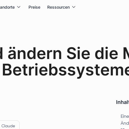
tandorte
Preise
Ressourcen
d ändern Sie di
 Betriebssystem
Inhal
Eine
Änd
Claude