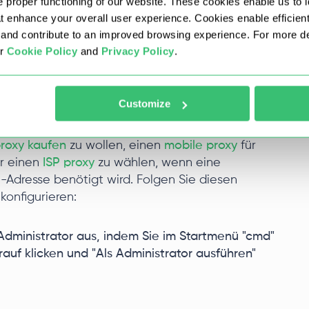
iden.
 proper functioning of our website. These cookies enable us to i
at enhance your overall user experience. Cookies enable efficien
nd contribute to an improved browsing experience. For more det
 unter Windows 7, 8, 10 und 11
ur
Cookie Policy
and
Privacy Policy
.
zwerkverbindung kann Ihre Online-Anonymität und
Customize
nderung lokaler Netzwerkparameter auch
kann es je nach Einsatzzweck sinnvoll sein, bei
roxy kaufen
zu wollen, einen
mobile proxy
für
er einen
ISP proxy
zu wählen, wenn eine
-Adresse benötigt wird. Folgen Sie diesen
konfigurieren:
Administrator aus, indem Sie im Startmenü "cmd"
auf klicken und "Als Administrator ausführen"