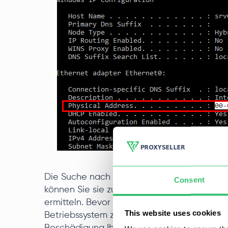
Die Suche nach der MAC-Adresse kann je na
Consent
können Sie sie zum Beispiel mit dem Befehl 
ermitteln. Bevor Sie jedoch versuchen, die
This website uses cookies
Betriebssystem zu ändern, sollten Sie die 