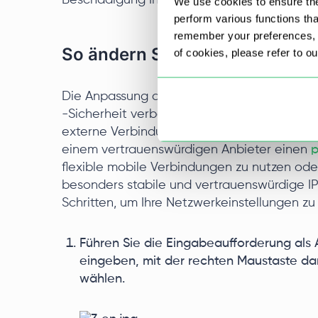
Beschädigung Ihrer Netzwerkkarte zu verme
We use cookies to ensure the
perform various functions th
remember your preferences, a
So ändern Sie die MAC-Adresse
of cookies, please refer to o
Die Anpassung der Konfiguration Ihrer Net
-Sicherheit verbessern. Wenn neben der Ä
externe Verbindungsoptionen relevant sind, 
einem vertrauenswürdigen Anbieter einen
p
flexible mobile Verbindungen zu nutzen od
besonders stabile und vertrauenswürdige IP
Schritten, um Ihre Netzwerkeinstellungen zu 
Führen Sie die Eingabeaufforderung als 
eingeben, mit der rechten Maustaste dar
wählen.