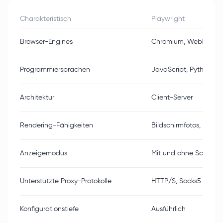
Charakteristisch
Playwright
Browser-Engines
Chromium, WebKit, Fir
Programmiersprachen
JavaScript, Python, C
Architektur
Client-Server
Rendering-Fähigkeiten
Bildschirmfotos, PDF,
Anzeigemodus
Mit und ohne Schnittst
Unterstützte Proxy-Protokolle
HTTP/S, Socks5
Konfigurationstiefe
Ausführlich