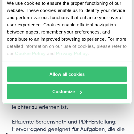
Vorteile von Puppeteer
We use cookies to ensure the proper functioning of our
website. These cookies enable us to identify your device
and perform various functions that enhance your overall
Puppeteer bietet mehrere wesentliche Vorteile,
user experience. Cookies enable efficient navigation
die es zu einem bevorzugten Werkzeug für die
between pages, remember your preferences, and
Automatisierung von Prozessen im Chromium-
contribute to an improved browsing experience. For more
Browser machen:
detailed information on our use of cookies, please refer to
our
Cookie Policy
and
Privacy Policy
.
Integration mit Chromium: bietet eine hohe
Kompatibilität mit dem Browser und
gewährleistet stabile und vorhersehbare
Allow all cookies
Testergebnisse.
Customize
Benutzerfreundlichkeit: bietet eine einfachere
und intuitivere API, die für normale Benutzer
leichter zu erlernen ist.
Effiziente Screenshot- und PDF-Erstellung:
Hervorragend geeignet für Aufgaben, die die