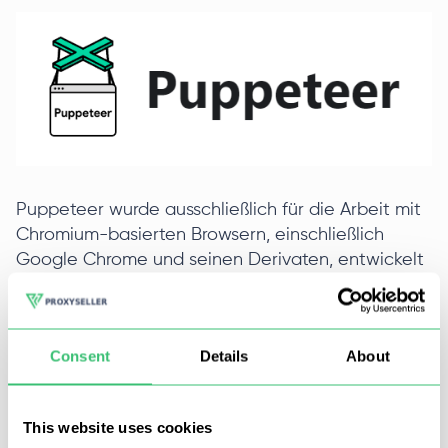
Puppeteer wurde ausschließlich für die Arbeit mit
Chromium-basierten Browsern, einschließlich
Google Chrome und seinen Derivaten, entwickelt
und eignet sich perfekt für Tests in diesen
Umgebungen. Durch die Nutzung des DevTools-
Protokolls kann Puppeteer das interne Verhalten
Consent
Details
About
des Browsers überwachen und manipulieren und
bietet Entwicklern einen tiefen Zugriff auf
Webressourcen und interaktive Funktionen.
This website uses cookies