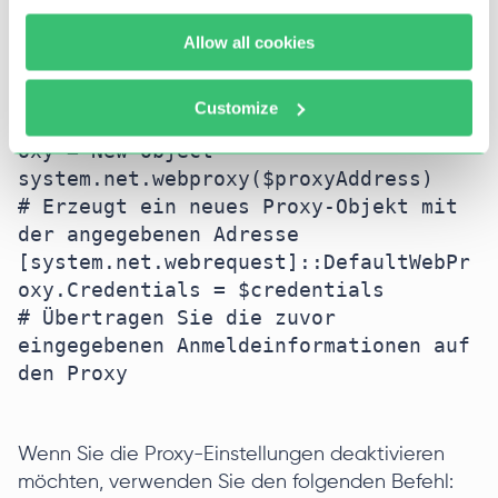
$credentials = Get-Credential

# Mit diesem Befehl werden Sie 
Allow all cookies
aufgefordert, den Benutzernamen und 
das Passwort einzugeben

Customize
[system.net.webrequest]::DefaultWebPr
oxy = New-Object 
system.net.webproxy($proxyAddress)

# Erzeugt ein neues Proxy-Objekt mit 
der angegebenen Adresse

[system.net.webrequest]::DefaultWebPr
oxy.Credentials = $credentials

# Übertragen Sie die zuvor 
eingegebenen Anmeldeinformationen auf 
den Proxy

Wenn Sie die Proxy-Einstellungen deaktivieren
möchten, verwenden Sie den folgenden Befehl: