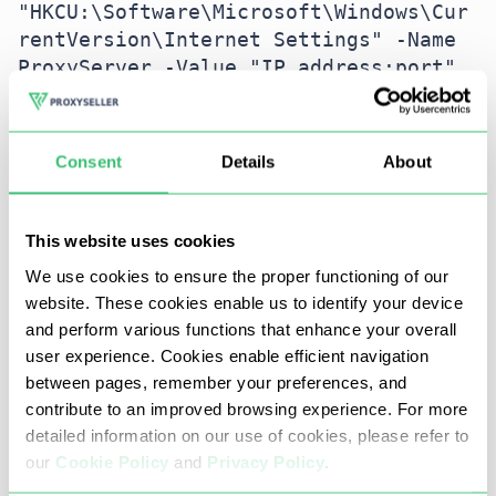
"HKCU:\Software\Microsoft\Windows\Cur
rentVersion\Internet Settings" -Name 
ProxyServer -Value "IP address:port"

Set-ItemProperty -Path 
"HKCU:\Software\Microsoft\Windows\Cur
rentVersion\Internet Settings" -Name 
Consent
Details
About
ProxyEnable -Value 1

This website uses cookies
Wenn Sie einen privaten Proxy verwenden, der
We use cookies to ensure the proper functioning of our
Anmeldeinformationen benötigt, gehen Sie wie
website. These cookies enable us to identify your device
folgt vor:
and perform various functions that enhance your overall
user experience. Cookies enable efficient navigation
between pages, remember your preferences, and
$proxyAddress = "http://IP 
contribute to an improved browsing experience. For more
address:port"

detailed information on our use of cookies, please refer to
# Hier geben wir die Adresse des 
our
Cookie Policy
and
Privacy Policy
.
gewünschten Proxyservers an
