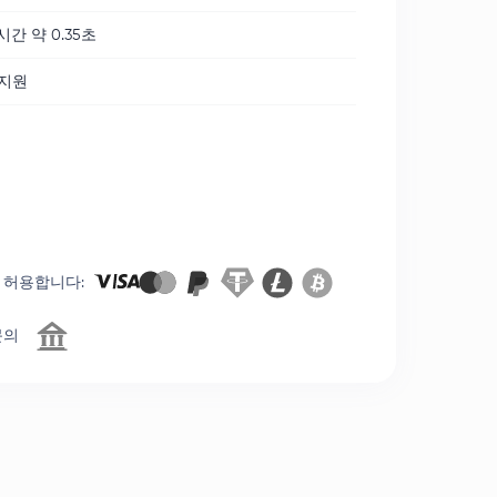
시간 약 0.35초
 지원
 허용합니다
:
문의