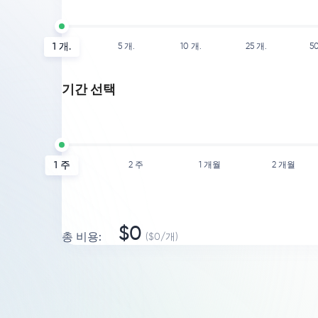
1
개.
5
개.
10
개.
25
개.
5
기간 선택
1 주
2 주
1 개월
2 개월
$
0
총 비용
:
($
0
/
개
)