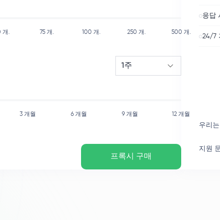
응답 
0
개.
75
개.
100
개.
250
개.
500
개.
24/7
1주
3 개월
6 개월
9 개월
12 개월
우리는
지원 
프록시 구매