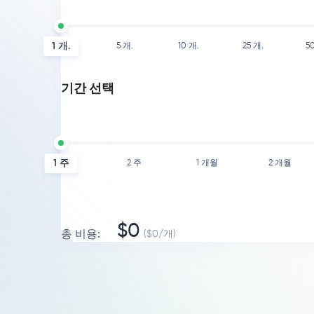
1
개.
5
개.
10
개.
25
개.
5
기간 선택
1 주
2 주
1 개월
2 개월
$
0
총 비용
:
($
0
/
개
)