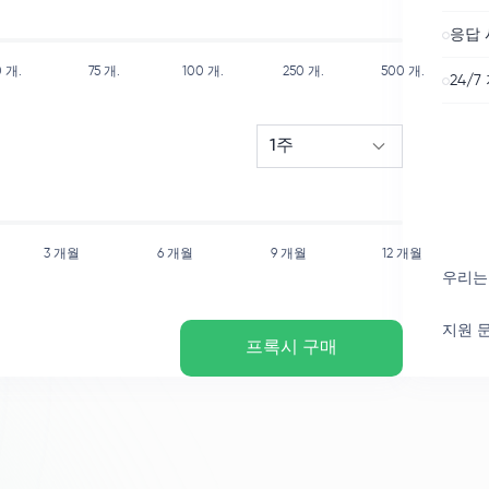
응답 
0
개.
75
개.
100
개.
250
개.
500
개.
24/7
1주
3 개월
6 개월
9 개월
12 개월
우리는
지원 
프록시 구매