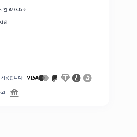
시간 약 0.35초
 지원
 허용합니다
:
문의