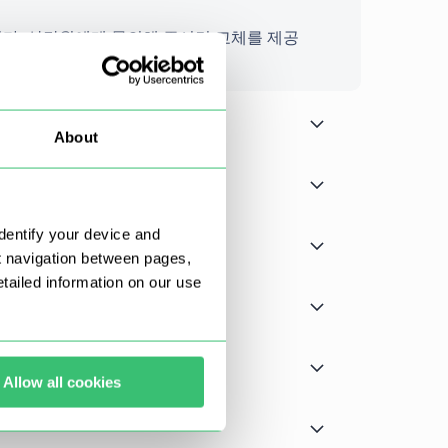
다. 상담원에게 문의해 주시면 교체를 제공
About
dentify your device and
t navigation between pages,
ailed information on our use
Allow all cookies