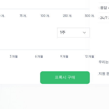
응답 
0
개.
75
개.
100
개.
250
개.
500
개.
24/7
1주
3 개월
6 개월
9 개월
12 개월
우리는
지원 
프록시 구매