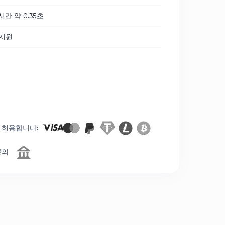
시간 약 0.35초
 지원
 허용합니다
:
문의