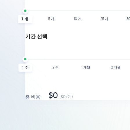
1
개.
5
개.
10
개.
25
개.
5
기간 선택
1 주
2 주
1 개월
2 개월
$
0
총 비용
:
($
0
/
개
)