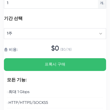
개.
기간 선택
1주
$
0
총 비용
:
($
0
/
개
)
프록시 구매
모든 기능:
최대 1 Gbps
HTTP/HTTPS/SOCKS5