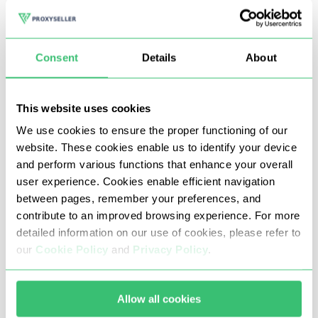
얻을 수있는 정말 효과적인 방법이지만 동시에 위험도 있습
니다. Proxy-Seller에서는 Metin2 게임을 위한 개인 프록시
구매를 권장합니다. 중재자와 게임 보안 시스템의 차단으로
Consent
Details
About
부터 자유로워질 수 있습니다. 봇을 사용하여 영웅을 펌핑하
려는 경우, 각 프로모션 계정에 개별 IP 주소를 할당하여 이
This website uses cookies
를 숨기는 데 도움이 됩니다.
We use cookies to ensure the proper functioning of our
website. These cookies enable us to identify your device
Proxy-Seller에서는 Metin2에 최적화된 빠르고 안정적인 프
and perform various functions that enhance your overall
록시 서버를 제공해드립니다. 이를 통해 게임 경험을 원활하
user experience. Cookies enable efficient navigation
게 유지할 수 있습니다.
between pages, remember your preferences, and
contribute to an improved browsing experience. For more
detailed information on our use of cookies, please refer to
our
Cookie Policy
and
Privacy Policy
.
Proxy-Seller의 Metin2용 프록시
최적의 프록시 서버를 선택하고 TeamViewer 프로그램을
Allow all cookies
통해 원격으로 구성하는 데 도움을 드릴 준비가 되어 있습니