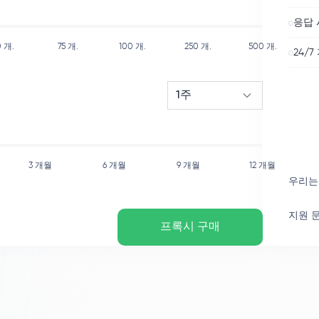
응답 
0
개.
75
개.
100
개.
250
개.
500
개.
24/7
1주
3 개월
6 개월
9 개월
12 개월
우리는
지원 
프록시 구매