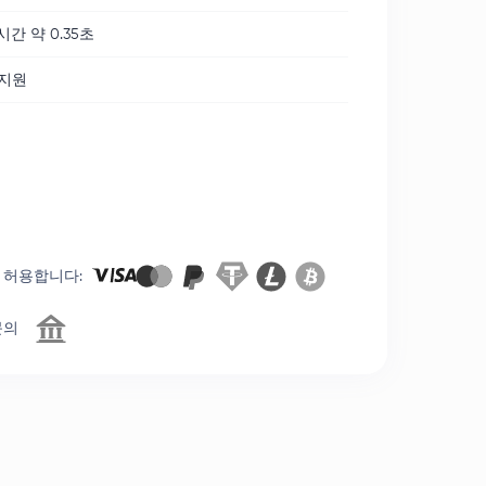
시간 약 0.35초
 지원
 허용합니다
:
문의