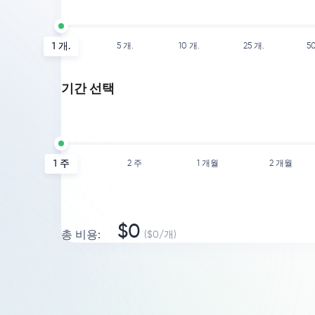
1
개.
5
개.
10
개.
25
개.
5
기간 선택
1 주
2 주
1 개월
2 개월
$
0
총 비용
:
($
0
/
개
)