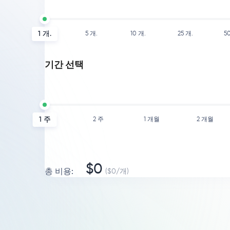
1
개.
5
개.
10
개.
25
개.
5
기간 선택
1 주
2 주
1 개월
2 개월
$
0
총 비용
:
($
0
/
개
)