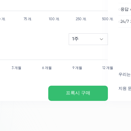
응답 
0
개.
75
개.
100
개.
250
개.
500
개.
24/7
1주
3 개월
6 개월
9 개월
12 개월
우리는
지원 
프록시 구매