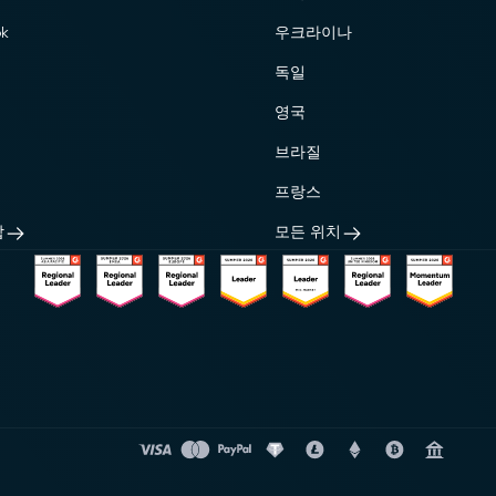
k
우크라이나
독일
영국
브라질
프랑스
합
모든 위치