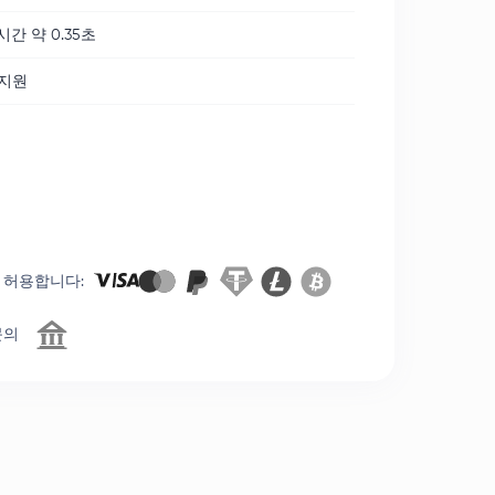
시간 약 0.35초
 지원
 허용합니다
:
문의