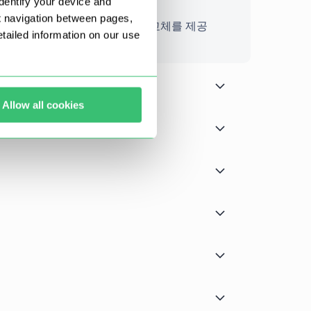
dentify your device and
t navigation between pages,
다. 상담원에게 문의해 주시면 교체를 제공
ailed information on our use
Allow all cookies