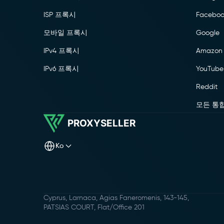
ISP 프록시
Faceboo
모바일 프록시
Google
IPv4 프록시
Amazon
IPv6 프록시
YouTube
Reddit
모든 통
PROXYSELLER
ko
Cyprus, Larnaca, Agias Faneromenis, 143-145,
PATSIAS COURT, Flat/Office 201