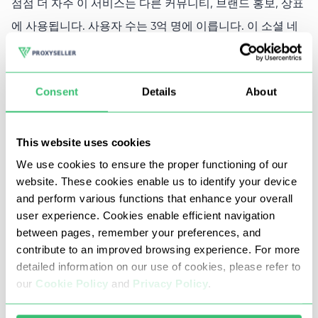
점점 더 자주 이 서비스는 다른 커뮤니티, 브랜드 홍보, 상표
에 사용됩니다. 사용자 수는 3억 명에 이릅니다. 이 소셜 네
트워크에서 서버를 홍보하는 가장 빠른 방법은 특수 소프트
웨어 (봇)를 사용하는 것이며, 그 작업은 당연히 종종 차단됩
Consent
Details
About
니다.
This website uses cookies
디스코드 프록시
We use cookies to ensure the proper functioning of our
website. These cookies enable us to identify your device
Discord의 봇은 다중 계정, 서버에 대한 링크 대량 메일 링,
and perform various functions that enhance your overall
다른 소셜 네트워크 사용 원칙에 따라 프로모션을 수행하므
user experience. Cookies enable efficient navigation
between pages, remember your preferences, and
로 고품질의 원활한 운영을 위해 안정적인 프록시 서버가 필
contribute to an improved browsing experience. For more
요합니다.
detailed information on our use of cookies, please refer to
our
Cookie Policy
and
Privacy Policy
.
수많은 사용자가 대량으로 사용하는 공용 프록시는 이러한
목적에 적합하지 않습니다. 봇에 연결된 많은 계정을 차단할