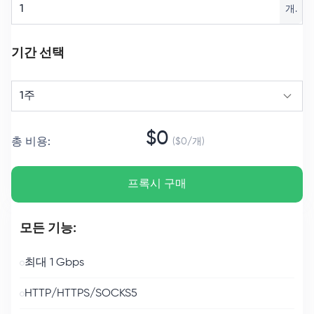
개.
기간 선택
1주
$
0
총 비용
:
($
0
/
개
)
프록시 구매
모든 기능:
최대 1 Gbps
HTTP/HTTPS/SOCKS5