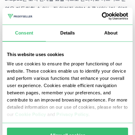
영을 자동화할 수 있는 잘 알려진 CRM 솔루션입니다. 일대
일 및 그룹 통화와 문자 메시지 형태의 다양한 기능을 제공
하여 모든 작업에 적용할 수 있습니다.
Consent
Details
About
다이얼패드에 프록시를 사용해야 하는
This website uses cookies
이유
We use cookies to ensure the proper functioning of our
website. These cookies enable us to identify your device
and perform various functions that enhance your overall
Dialpad용 개별 프록시를 사용하여 작업 네트워크를 설정
user experience. Cookies enable efficient navigation
및 구성하고, 안정적인 고속 연결을 보장하고, 성능 및 유틸
between pages, remember your preferences, and
리티 수준을 모니터링하고, 전 세계 다양한 위치에서 액세스
contribute to an improved browsing experience. For more
detailed information on our use of cookies, please refer to
를 테스트할 수 있습니다.
our
Cookie Policy
and
Privacy Policy
.
Proxy-Seller의 프록시 혜택