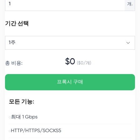
개.
기간 선택
1주
$
0
총 비용
:
($
0
/
개
)
프록시 구매
모든 기능:
최대 1 Gbps
HTTP/HTTPS/SOCKS5