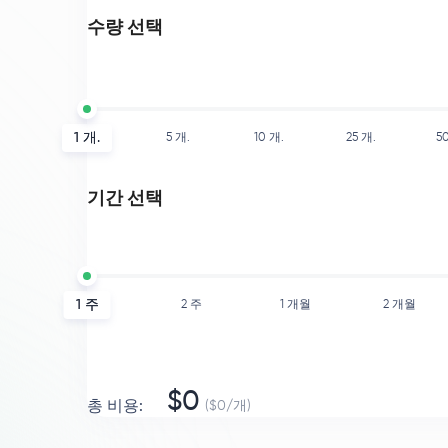
수량 선택
1
개.
5
개.
10
개.
25
개.
5
기간 선택
1 주
2 주
1 개월
2 개월
$
0
총 비용
:
($
0
/
개
)