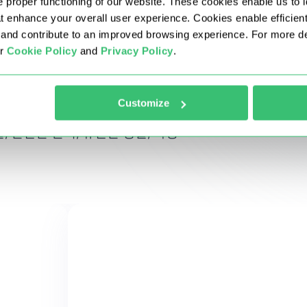
 proper functioning of our website. These cookies enable us to i
at enhance your overall user experience. Cookies enable efficien
nd contribute to an improved browsing experience. For more det
ur
Cookie Policy
and
Privacy Policy
.
문하기
Customize
, 간편한 관리, 유연한 정렬, 다양