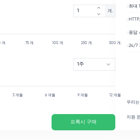
최대 1
개.
HTTP
응답 
0
개.
75
개.
100
개.
250
개.
500
개.
24/7
1주
3 개월
6 개월
9 개월
12 개월
우리는
지원 
프록시 구매