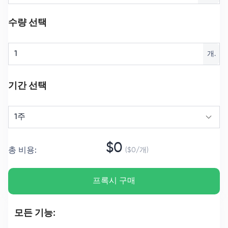
수량 선택
개.
기간 선택
1주
$
0
총 비용
:
($
0
/
개
)
프록시 구매
모든 기능: