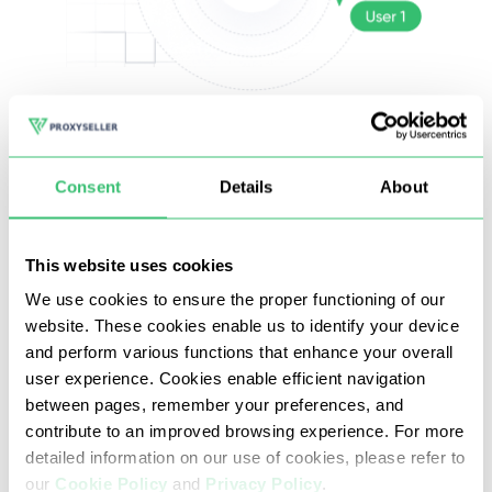
소셜 미디어
Consent
Details
About
인종 IP (보안 문자 및 차단 없음)
멀티스레드 파싱 및 부정행위;
This website uses cookies
댓글 달기 및 자동 완성
We use cookies to ensure the proper functioning of our
website. These cookies enable us to identify your device
and perform various functions that enhance your overall
user experience. Cookies enable efficient navigation
between pages, remember your preferences, and
contribute to an improved browsing experience. For more
detailed information on our use of cookies, please refer to
our
Cookie Policy
and
Privacy Policy
.