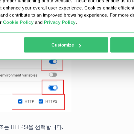
 proper functioning of our website. These cookies enable us to i
at enhance your overall user experience. Cookies enable efficien
nd contribute to an improved browsing experience. For more det
ur
Cookie Policy
and
Privacy Policy
.
이렇게 하면 향후 모든 요청에 대해 새 IP 사용이 활
Customize
는 HTTPS)을 선택합니다.