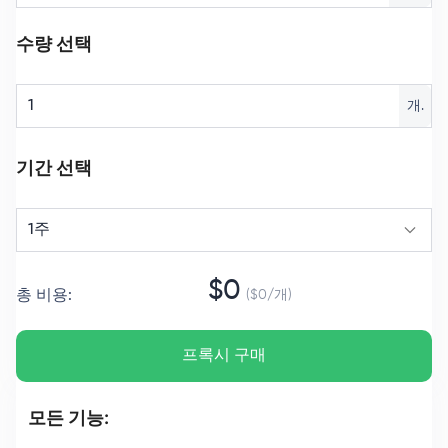
수량 선택
개.
기간 선택
1주
$
0
총 비용
:
($
0
/
개
)
프록시 구매
모든 기능: