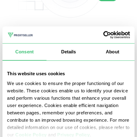
소셜 미디어
인종 IP (보안 문자 및 차단 없음)
Consent
Details
About
멀티스레드 파싱 및 부정행위;
댓글 달기 및 자동 완성
This website uses cookies
We use cookies to ensure the proper functioning of our
website. These cookies enable us to identify your device
and perform various functions that enhance your overall
user experience. Cookies enable efficient navigation
between pages, remember your preferences, and
contribute to an improved browsing experience. For more
detailed information on our use of cookies, please refer to
our
Cookie Policy
and
Privacy Policy
.