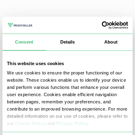
Consent
Details
About
Cuộn xuống danh mục đã mở. Bạn có thể thấy
trường Tùy chọn Proxy. Đặt một ve của sử dụng
vớ v5 proxy và sử dụng xác thực. Nhập dữ liệu
This website uses cookies
IP, Cổng, Đăng nhập và Mật khẩu. Thông tin như
We use cookies to ensure the proper functioning of our
vậy thường có thể được tìm thấy theo thứ tự
website. These cookies enable us to identify your device
thư gửi. Nếu bạn đã mua
Máy chủ proxy Elite
and perform various functions that enhance your overall
SOCKS5
Từ proxy-seller, thì thông tin đó sẽ
user experience. Cookies enable efficient navigation
được nhân đôi trong bảng điều khiển cá nhân
between pages, remember your preferences, and
của bạn.
contribute to an improved browsing experience. For more
detailed information on our use of cookies, please refer to
our
Cookie Policy
and
Privacy Policy
.