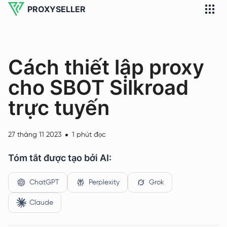
PROXYSELLER
Cách thiết lập proxy
cho SBOT Silkroad
trực tuyến
27 tháng 11 2023
1 phút đọc
Tóm tắt được tạo bởi AI:
ChatGPT
Perplexity
Grok
Claude