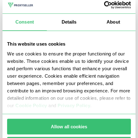
Sélectionnez les types de protocoles à valider
:
HTTP, HTTPS, SOCKS4, SOCKS5
Consent
Details
About
Cliquez sur Lancer la vérification
et obtenez les
résultats en quelques secondes.
This website uses cookies
We use cookies to ensure the proper functioning of our
Une fois la vérification terminée, exportez votre rapport
website. These cookies enable us to identify your device
complet au format .txt ou .csv depuis la section
and perform various functions that enhance your overall
user experience. Cookies enable efficient navigation
Télécharger les résultats de la vérification.
between pages, remember your preferences, and
contribute to an improved browsing experience. For more
detailed information on our use of cookies, please refer to
our
Cookie Policy
and
Privacy Policy
.
Allow all cookies