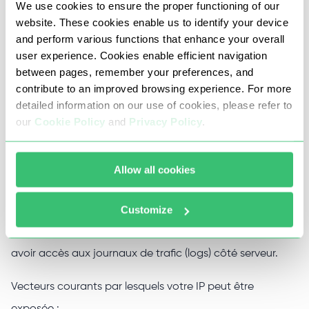
We use cookies to ensure the proper functioning of our
qu'aucun signal de proxy détectable ne soit envoyé à la
website. These cookies enable us to identify your device
cible.
and perform various functions that enhance your overall
user experience. Cookies enable efficient navigation
between pages, remember your preferences, and
Qui peut voir votre adresse IP ?
contribute to an improved browsing experience. For more
detailed information on our use of cookies, please refer to
our
Cookie Policy
and
Privacy Policy
.
Votre adresse IP n'est pas visible par les autres utilisateurs
lors d'interactions standard sur les messageries ou les
réseaux sociaux. Cependant, elle peut être accessible
Allow all cookies
par des parties disposant de moyens d'interception
Customize
légitimes ou non autorisés. Les administrateurs de sites,
les développeurs et les opérateurs de réseau peuvent
avoir accès aux journaux de trafic (logs) côté serveur.
Vecteurs courants par lesquels votre IP peut être