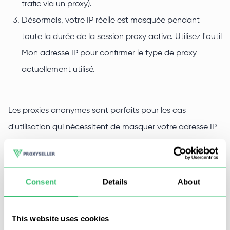
trafic via un proxy).
Désormais, votre IP réelle est masquée pendant
toute la durée de la session proxy active. Utilisez l'outil
Mon adresse IP pour confirmer le type de proxy
actuellement utilisé.
Les proxies anonymes sont parfaits pour les cas
d'utilisation qui nécessitent de masquer votre adresse IP
et votre emplacement réels. Cependant, l'utilisation d'un
proxy en soi reste détectable par le serveur cible.
Consent
Details
About
Pour une invisibilité totale (dissimuler le fait qu'un serveur
intermédiaire est utilisé), optez pour des proxies d'élite
This website uses cookies
(elite proxies). Ils offrent un anonymat complet sans