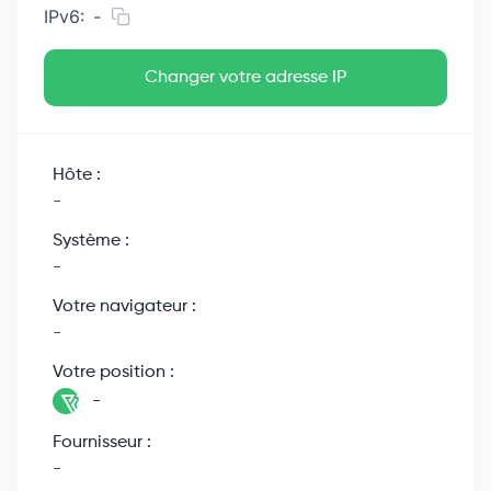
IPv6:
-
Changer votre adresse IP
Hôte :
-
Système :
-
Votre navigateur :
-
Votre position :
-
Fournisseur :
-