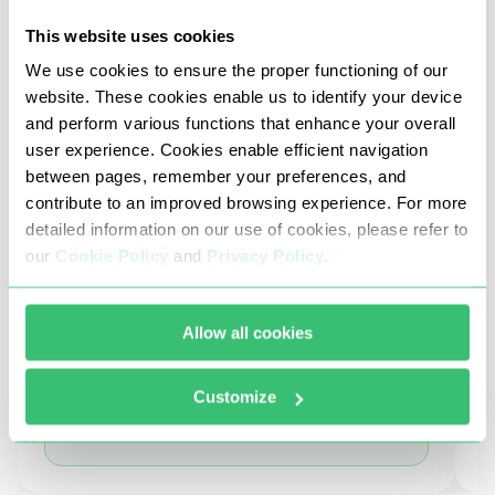
This website uses cookies
Défi
D
We use cookies to ensure the proper functioning of our
Le pipeline de scraping alimentait
L
website. These cookies enable us to identify your device
directement l'entraînement du modèle IA,
s
and perform various functions that enhance your overall
mais renvoyait des données
d
user experience. Cookies enable efficient navigation
géographiques imprécises qui
d
between pages, remember your preferences, and
corrompaient les datasets.
contribute to an improved browsing experience. For more
N
detailed information on our use of cookies, please refer to
Notre solution
Lire
our
Cookie Policy
and
Privacy Policy
.
Allow all cookies
Résultat:
Données géo-précises pour les
Customize
pipelines IA · Zéro erreur en aval ·
Coût réduit à l'échelle