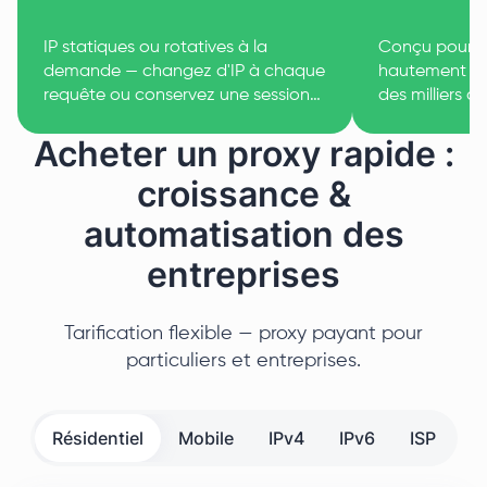
IP statiques ou rotatives à la
Conçu pour le
demande — changez d'IP à chaque
hautement co
requête ou conservez une session
des milliers 
persistante aussi longtemps que
sans perte d
Acheter un proxy rapide :
nécessaire.
croissance &
automatisation des
entreprises
Tarification flexible — proxy payant pour
particuliers et entreprises.
Résidentiel
Mobile
IPv4
IPv6
ISP