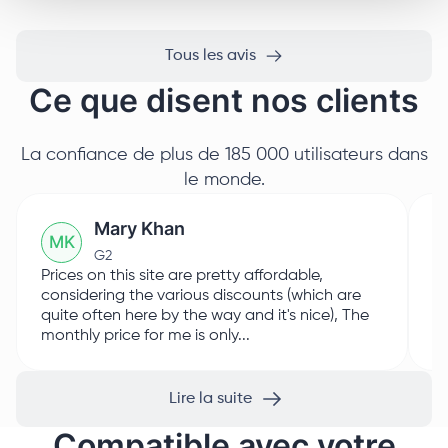
Tous les avis
Ce que disent nos clients
La confiance de plus de 185 000 utilisateurs dans
le monde.
Mary Khan
M
K
G2
Prices on this site are pretty affordable,
I 
considering the various discounts (which are
Pr
quite often here by the way and it's nice), The
sm
monthly price for me is only...
Th
Lire la suite
Compatible avec votre