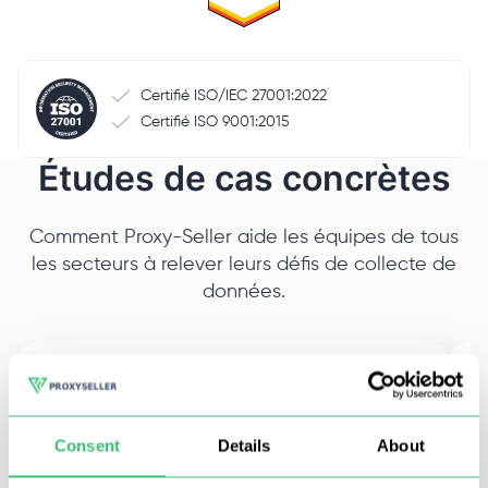
Certifié ISO/IEC 27001:2022
Certifié ISO 9001:2015
Études de cas concrètes
Comment Proxy-Seller aide les équipes de tous
les secteurs à relever leurs défis de collecte de
données.
Taille de l’entreprise
T
PME
M
Consent
Details
About
Niche
N
Pipelines de données IA
W