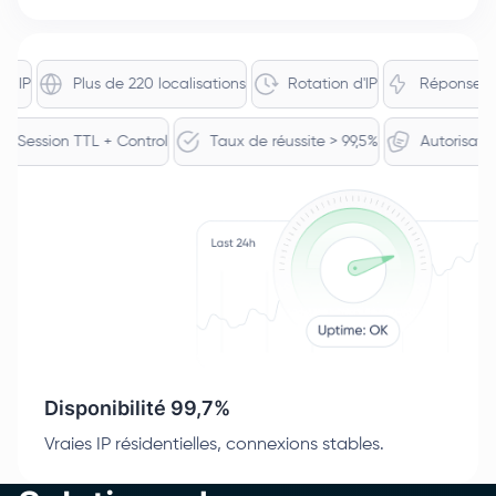
IP
Plus de 220 localisations
Rotation d'IP
Réponse ~0,3
Session TTL + Control
Taux de réussite > 99,5%
Autoris
Disponibilité 99,7%
Vraies IP résidentielles, connexions stables.