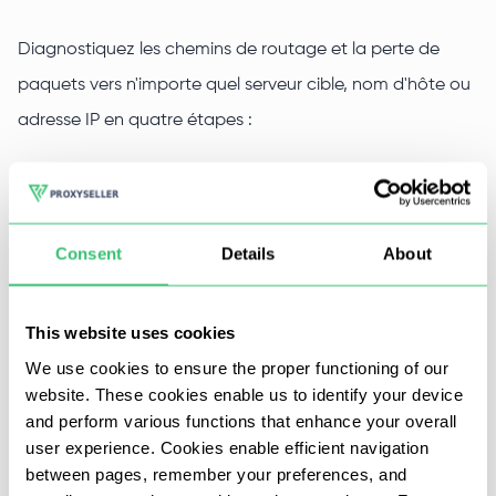
Diagnostiquez les chemins de routage et la perte de
paquets vers n'importe quel serveur cible, nom d'hôte ou
adresse IP en quatre étapes :
Faites défiler jusqu'au panneau IP Trace
sur cette
page.
Saisissez le nom d'hôte
ou l'adresse IP cible.
Consent
Details
About
Sélectionnez si vous souhaitez afficher la route des
paquets par pays
(activer cette option permet de
This website uses cookies
cartographier chaque saut — hop — avec sa position
We use cookies to ensure the proper functioning of our
géographique tout au long du chemin menant à la
website. These cookies enable us to identify your device
and perform various functions that enhance your overall
destination).
user experience. Cookies enable efficient navigation
Cliquez sur Démarrer l'IP Tracing.
between pages, remember your preferences, and