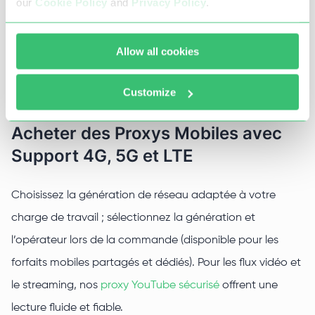
our
Cookie Policy
and
Privacy Policy
.
proxy mobile
, idéales pour des tests locaux ou pour un
ciblage géographique précis. Notre catalogue inclut des
Allow all cookies
solutions de grands opérateurs mondiaux tels que AT&T,
T-Mobile, Verizon, Vodafone, Jio, Orange et autres.
Customize
Acheter des Proxys Mobiles avec
Support 4G, 5G et LTE
Choisissez la génération de réseau adaptée à votre
charge de travail ; sélectionnez la génération et
l’opérateur lors de la commande (disponible pour les
forfaits mobiles partagés et dédiés). Pour les flux vidéo et
le streaming, nos
proxy YouTube sécurisé
offrent une
lecture fluide et fiable.