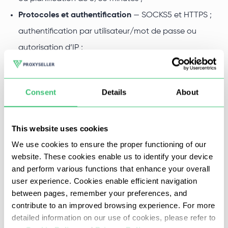
Protocoles et authentification
— SOCKS5 et HTTPS ;
authentification par utilisateur/mot de passe ou
autorisation d’IP ;
Contrôle des sessions
— combinez une identité
persistante pour validations/tests avec une rotation
Consent
Details
About
pour l’échelle ;
Signaux d’identité de haute confiance
— IP
This website uses cookies
d’opérateur avec fortes caractéristiques d’anonymat ;
We use cookies to ensure the proper functioning of our
Contrôle via API et tableau de bord
— gérez cadence
website. These cookies enable us to identify your device
de rotation, opérations en masse et webhooks depuis
and perform various functions that enhance your overall
un panneau unique ;
user experience. Cookies enable efficient navigation
between pages, remember your preferences, and
contribute to an improved browsing experience. For more
detailed information on our use of cookies, please refer to
Nous proposons également des solutions comme
France