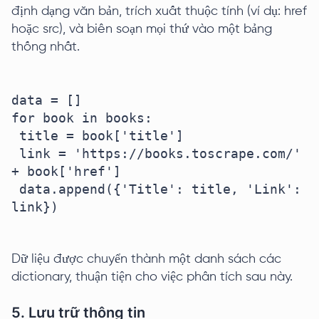
định dạng văn bản, trích xuất thuộc tính (ví dụ: href
hoặc src), và biên soạn mọi thứ vào một bảng
thống nhất.
data = []

for book in books:

 title = book['title']

 link = 'https://books.toscrape.com/' 
+ book['href']

 data.append({'Title': title, 'Link': 
link})

Dữ liệu được chuyển thành một danh sách các
dictionary, thuận tiện cho việc phân tích sau này.
5. Lưu trữ thông tin