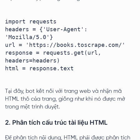
import requests

headers = {'User-Agent': 
'Mozilla/5.0'}

url = 'https://books.toscrape.com/'

response = requests.get(url, 
headers=headers)

html = response.text

Tại đây, bot kết nối với trang web và nhận mã
HTML thô của trang, giống như khi nó được mở
trong một trình duyệt.
2. Phân tích cấu trúc tài liệu HTML
Để phân tích nội dung, HTML phải được phân tích