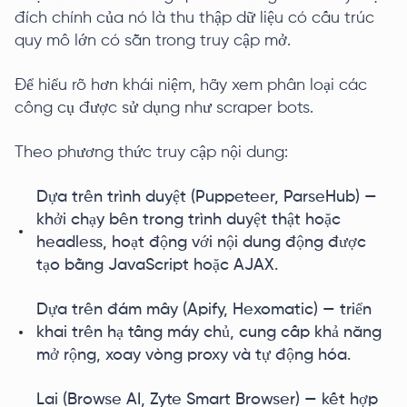
đích chính của nó là thu thập dữ liệu có cấu trúc
quy mô lớn có sẵn trong truy cập mở.
Để hiểu rõ hơn khái niệm, hãy xem phân loại các
công cụ được sử dụng như scraper bots.
Theo phương thức truy cập nội dung:
Dựa trên trình duyệt (Puppeteer, ParseHub) —
khởi chạy bên trong trình duyệt thật hoặc
headless, hoạt động với nội dung động được
tạo bằng JavaScript hoặc AJAX.
Dựa trên đám mây (Apify, Hexomatic) — triển
khai trên hạ tầng máy chủ, cung cấp khả năng
mở rộng, xoay vòng proxy và tự động hóa.
Lai (Browse AI, Zyte Smart Browser) — kết hợp