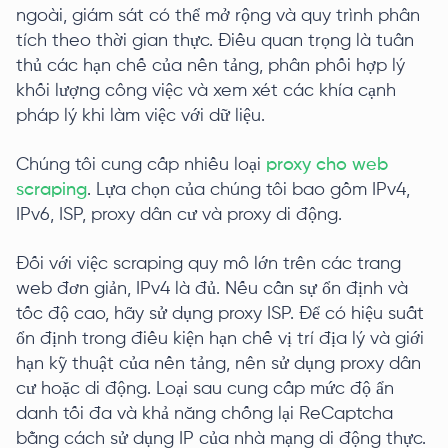
ngoài, giám sát có thể mở rộng và quy trình phân
tích theo thời gian thực. Điều quan trọng là tuân
thủ các hạn chế của nền tảng, phân phối hợp lý
khối lượng công việc và xem xét các khía cạnh
pháp lý khi làm việc với dữ liệu.
Chúng tôi cung cấp nhiều loại
proxy cho web
scraping
. Lựa chọn của chúng tôi bao gồm IPv4,
IPv6, ISP, proxy dân cư và proxy di động.
Đối với việc scraping quy mô lớn trên các trang
web đơn giản, IPv4 là đủ. Nếu cần sự ổn định và
tốc độ cao, hãy sử dụng proxy ISP. Để có hiệu suất
ổn định trong điều kiện hạn chế vị trí địa lý và giới
hạn kỹ thuật của nền tảng, nên sử dụng proxy dân
cư hoặc di động. Loại sau cung cấp mức độ ẩn
danh tối đa và khả năng chống lại ReCaptcha
bằng cách sử dụng IP của nhà mạng di động thực.