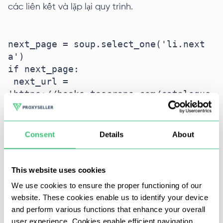
các liên kết và lặp lại quy trình.
next_page = soup.select_one('li.next 
a')

if next_page:

 next_url = 
'https://books.toscrape.com/catalogue
/' + next_page['href']

 print('Next page:', next_url)

Consent
Details
About
Khi làm việc với các trang web mà nội dung tải
động (qua JavaScript), các engine trình duyệt như
This website uses cookies
Selenium hoặc Playwright được sử dụng. Chúng
We use cookies to ensure the proper functioning of our
cho phép bot tương tác với DOM, chờ các phần tử
website. These cookies enable us to identify your device
cần thiết xuất hiện và thực hiện hành động — ví
and perform various functions that enhance your overall
dụ: nhấp nút hoặc nhập dữ liệu vào biểu mẫu.
user experience. Cookies enable efficient navigation