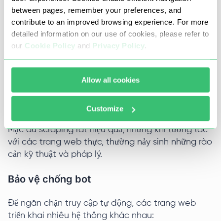
between pages, remember your preferences, and
DOM (Document Object Model) là cấu trúc của
contribute to an improved browsing experience. For more
một trang web được hình thành bởi trình duyệt từ
detailed information on our use of cookies, please refer to
mã HTML. Nó biểu thị một cây trong đó mỗi phần
our
Cookie Policy
and
Privacy Policy
.
tử — tiêu đề, khối hoặc hình ảnh — là một nút riêng
biệt có thể được thao tác bằng lập trình.
Allow all cookies
Thách thức khi sử dụng bot cho web
scraping
Customize
Mặc dù scraping rất hiệu quả, nhưng khi tương tác
với các trang web thực, thường nảy sinh những rào
cản kỹ thuật và pháp lý.
Bảo vệ chống bot
Để ngăn chặn truy cập tự động, các trang web
triển khai nhiều hệ thống khác nhau: