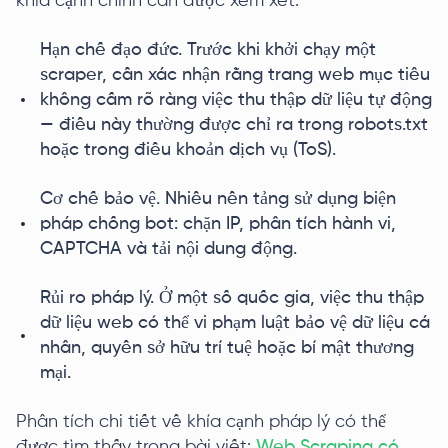
khía cạnh chính cần được xem xét:
Hạn chế đạo đức. Trước khi khởi chạy một
scraper, cần xác nhận rằng trang web mục tiêu
không cấm rõ ràng việc thu thập dữ liệu tự động
— điều này thường được chỉ ra trong robots.txt
hoặc trong điều khoản dịch vụ (ToS).
Cơ chế bảo vệ. Nhiều nền tảng sử dụng biện
pháp chống bot: chặn IP, phân tích hành vi,
CAPTCHA và tải nội dung động.
Rủi ro pháp lý. Ở một số quốc gia, việc thu thập
dữ liệu web có thể vi phạm luật bảo vệ dữ liệu cá
nhân, quyền sở hữu trí tuệ hoặc bí mật thương
mại.
Phân tích chi tiết về khía cạnh pháp lý có thể
được tìm thấy trong bài viết:
Web Scraping có