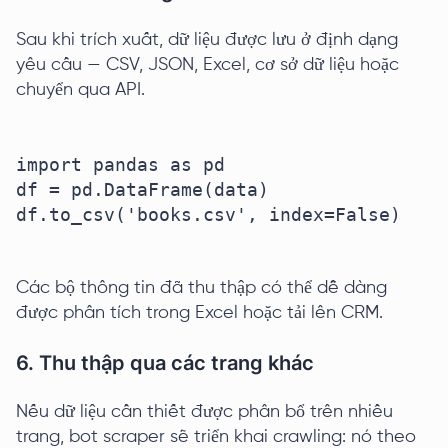
Sau khi trích xuất, dữ liệu được lưu ở định dạng
yêu cầu — CSV, JSON, Excel, cơ sở dữ liệu hoặc
chuyển qua API.
import pandas as pd

df = pd.DataFrame(data)

df.to_csv('books.csv', index=False)

Các bộ thông tin đã thu thập có thể dễ dàng
được phân tích trong Excel hoặc tải lên CRM.
6. Thu thập qua các trang khác
Nếu dữ liệu cần thiết được phân bổ trên nhiều
trang, bot scraper sẽ triển khai crawling: nó theo