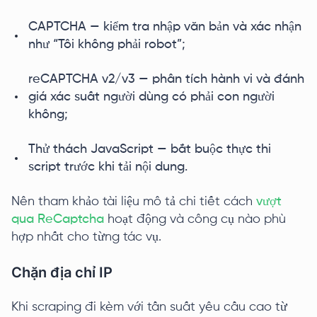
CAPTCHA — kiểm tra nhập văn bản và xác nhận
như “Tôi không phải robot”;
reCAPTCHA v2/v3 — phân tích hành vi và đánh
giá xác suất người dùng có phải con người
không;
Thử thách JavaScript — bắt buộc thực thi
script trước khi tải nội dung.
Nên tham khảo tài liệu mô tả chi tiết cách
vượt
qua ReCaptcha
hoạt động và công cụ nào phù
hợp nhất cho từng tác vụ.
Chặn địa chỉ IP
Khi scraping đi kèm với tần suất yêu cầu cao từ