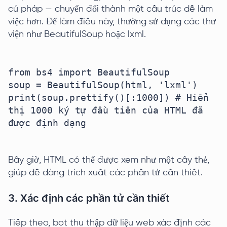
cú pháp — chuyển đổi thành một cấu trúc dễ làm
việc hơn. Để làm điều này, thường sử dụng các thư
viện như BeautifulSoup hoặc lxml.
from bs4 import BeautifulSoup

soup = BeautifulSoup(html, 'lxml')

print(soup.prettify()[:1000]) # Hiển 
thị 1000 ký tự đầu tiên của HTML đã 
được định dạng

Bây giờ, HTML có thể được xem như một cây thẻ,
giúp dễ dàng trích xuất các phần tử cần thiết.
3. Xác định các phần tử cần thiết
Tiếp theo, bot thu thập dữ liệu web xác định các