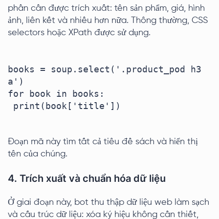
phần cần được trích xuất: tên sản phẩm, giá, hình
ảnh, liên kết và nhiều hơn nữa. Thông thường, CSS
selectors hoặc XPath được sử dụng.
books = soup.select('.product_pod h3 
a')

for book in books:

 print(book['title'])

Đoạn mã này tìm tất cả tiêu đề sách và hiển thị
tên của chúng.
4. Trích xuất và chuẩn hóa dữ liệu
Ở giai đoạn này, bot thu thập dữ liệu web làm sạch
và cấu trúc dữ liệu: xóa ký hiệu không cần thiết,