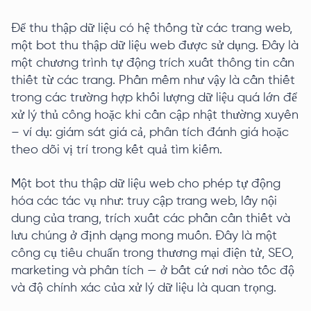
Để thu thập dữ liệu có hệ thống từ các trang web,
một bot thu thập dữ liệu web được sử dụng. Đây là
một chương trình tự động trích xuất thông tin cần
thiết từ các trang. Phần mềm như vậy là cần thiết
trong các trường hợp khối lượng dữ liệu quá lớn để
xử lý thủ công hoặc khi cần cập nhật thường xuyên
– ví dụ: giám sát giá cả, phân tích đánh giá hoặc
theo dõi vị trí trong kết quả tìm kiếm.
Một bot thu thập dữ liệu web cho phép tự động
hóa các tác vụ như: truy cập trang web, lấy nội
dung của trang, trích xuất các phần cần thiết và
lưu chúng ở định dạng mong muốn. Đây là một
công cụ tiêu chuẩn trong thương mại điện tử, SEO,
marketing và phân tích — ở bất cứ nơi nào tốc độ
và độ chính xác của xử lý dữ liệu là quan trọng.