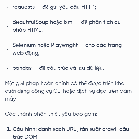
requests — để gửi yêu cầu HTTP;
BeautifulSoup hoặc lxml — để phân tích cú
pháp HTML;
Selenium hoặc Playwright — cho các trang
web động;
pandas — để cấu trúc và lưu dữ liệu.
Một giải pháp hoàn chỉnh có thể được triển khai
dưới dạng công cụ CLI hoặc dịch vụ dựa trên đám
mây.
Các thành phần thiết yếu bao gồm:
Cấu hình: danh sách URL, tần suất crawl, cấu
trúc DOM.