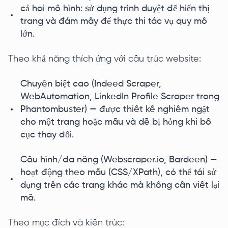
cả hai mô hình: sử dụng trình duyệt để hiển thị
trang và đám mây để thực thi tác vụ quy mô
lớn.
Theo khả năng thích ứng với cấu trúc website:
Chuyên biệt cao (Indeed Scraper,
WebAutomation, LinkedIn Profile Scraper trong
Phantombuster) — được thiết kế nghiêm ngặt
cho một trang hoặc mẫu và dễ bị hỏng khi bố
cục thay đổi.
Cấu hình/đa năng (Webscraper.io, Bardeen) —
hoạt động theo mẫu (CSS/XPath), có thể tái sử
dụng trên các trang khác mà không cần viết lại
mã.
Theo mục đích và kiến trúc: