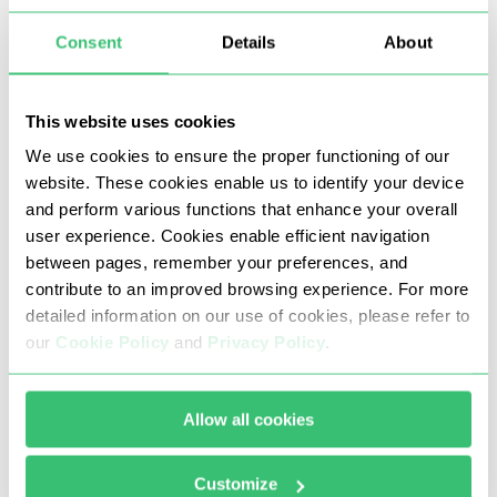
Rotation des adresses IP avec un pool jouissant d'une
Consent
Details
About
bonne réputation
Collecte de données multithread
This website uses cookies
Suivi des contenus publics et de l'engagement
m
We use cookies to ensure the proper functioning of our
website. These cookies enable us to identify your device
and perform various functions that enhance your overall
user experience. Cookies enable efficient navigation
between pages, remember your preferences, and
contribute to an improved browsing experience. For more
detailed information on our use of cookies, please refer to
our
Cookie Policy
and
Privacy Policy
.
Allow all cookies
Nos proxys Émirats arabes unis interdisent les
attaques DDoS et par force brute, le « carding »
Customize
ainsi que toute autre activité frauduleuse ou