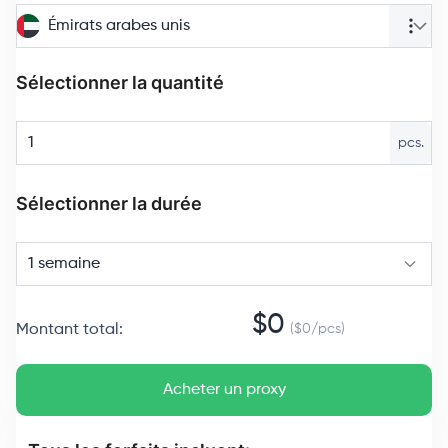
Émirats arabes unis
Sélectionner la quantité
pcs.
Sélectionner la durée
1 semaine
$
0
Montant total
:
($
0
/
pcs
)
Acheter un proxy