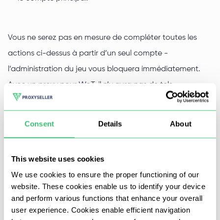
Vous ne serez pas en mesure de compléter toutes les
actions ci-dessus à partir d’un seul compte -
l’administration du jeu vous bloquera immédiatement.
Avec un proxy pour WoT, il n’y aura pas de tels
problèmes. Après avoir activé l’IP reçue, vous recevrez
immédiatement une liberté d’action complète dans le
Consent
Details
About
jeu.
This website uses cookies
Proxys stables pour World of Tanks
We use cookies to ensure the proper functioning of our
avec ping bas
website. These cookies enable us to identify your device
and perform various functions that enhance your overall
user experience. Cookies enable efficient navigation
Vous pouvez acheter des proxys de haute qualité pour