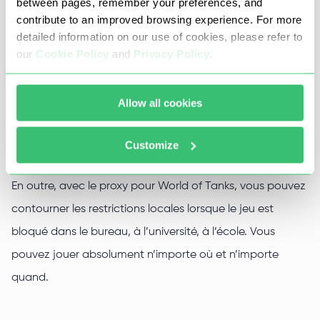
between pages, remember your preferences, and
World of Tanks sur le site Web Proxy-Seller. Nos proxys
contribute to an improved browsing experience. For more
detailed information on our use of cookies, please refer to
sont uniques :
our
Cookie Policy
and
Privacy Policy
.
haute vitesse ;
ping minimal ;
Allow all cookies
connexion stable ;
performance excellnte.
Customize
En outre, avec le proxy pour World of Tanks, vous pouvez
contourner les restrictions locales lorsque le jeu est
bloqué dans le bureau, à l’université, à l’école. Vous
pouvez jouer absolument n’importe où et n’importe
quand.