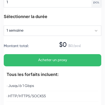
pcs.
Sélectionner la durée
1 semaine
$
0
Montant total
:
($
0
/
pcs
)
Acheter un proxy
Tous les forfaits incluent:
Jusqu'à 1 Gbps
HTTP/HTTPS/SOCKS5