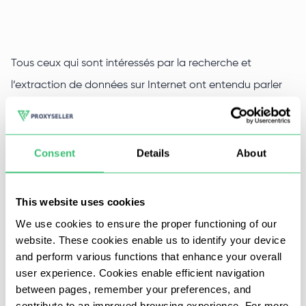
Tous ceux qui sont intéressés par la recherche et
l’extraction de données sur Internet ont entendu parler
du logiciel gratuit Scrapy, qui vous permet de créer des
scrapers efficaces avec la capacité de contourner les
captchas.
Consent
Details
About
À la base, Scrapy est un framework open-source Python
This website uses cookies
qui agit comme un crawler web qui vous permet de
We use cookies to ensure the proper functioning of our
collecter des données en utilisant une API (Application
website. These cookies enable us to identify your device
Programming Interface) en mode multi-threadé.
and perform various functions that enhance your overall
user experience. Cookies enable efficient navigation
Une partie intégrante de son travail sont les serveurs
between pages, remember your preferences, and
proxy haute vitesse de grande qualité. Entre autres, ils
contribute to an improved browsing experience. For more