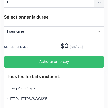
pcs.
Sélectionner la durée
1 semaine
$
0
Montant total
:
($
0
/
pcs
)
Acheter un proxy
Tous les forfaits incluent:
Jusqu'à 1 Gbps
HTTP/HTTPS/SOCKS5