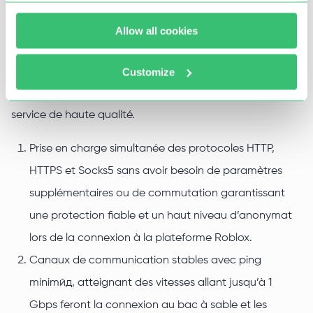
Roblox peut entraîner des pertes de temps et des
interdictions. Pour profiter pleinement de la plateforme
Allow all cookies
en ligne et de ses fonctionnalités, il est recommandé
d’acheter des proxys privés pour Roblox chez Proxy-
Customize
Seller, qui ont des paramètres techniques avancés et un
service de haute qualité.
Prise en charge simultanée des protocoles HTTP,
HTTPS et Socks5 sans avoir besoin de paramètres
supplémentaires ou de commutation garantissant
une protection fiable et un haut niveau d’anonymat
lors de la connexion à la plateforme Roblox.
Canaux de communication stables avec ping
minimйд, atteignant des vitesses allant jusqu’à 1
Gbps feront la connexion au bac à sable et les