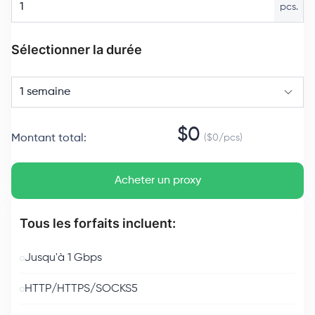
pcs.
Sélectionner la durée
1 semaine
$
0
Montant total
:
($
0
/
pcs
)
Acheter un proxy
Tous les forfaits incluent:
Jusqu'à 1 Gbps
HTTP/HTTPS/SOCKS5