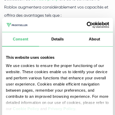
Roblox augmentera considérablement vos capacités et
offrira des avantages tels que :
Contourner le blocage du fournisseur et des
restrictions régionales
Consent
Details
About
Améliorer la qualité de vos propres serveurs
Utiliser en toute sécurité la comptabilité multiple et ses
avantages
This website uses cookies
Contourner les filtres installés sur Roblox.
We use cookies to ensure the proper functioning of our
website. These cookies enable us to identify your device
and perform various functions that enhance your overall
user experience. Cookies enable efficient navigation
Avantages des proxys pour Roblox
between pages, remember your preferences, and
de Proxy-Seller
contribute to an improved browsing experience. For more
detailed information on our use of cookies, please refer to
L’utilisation de proxys gratuits (publics) lors de l’accès à
our
Cookie Policy
and
Privacy Policy
.