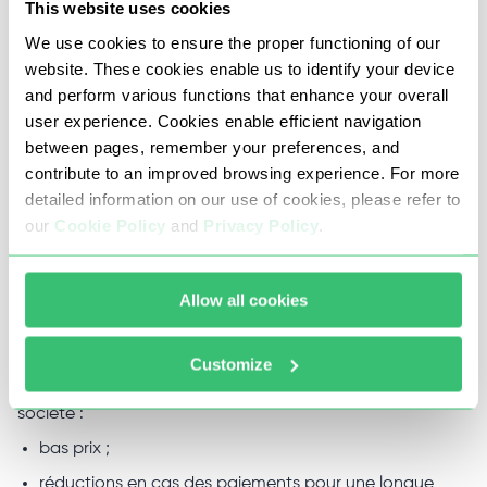
This website uses cookies
proxy pour ce jeu avec des vitesses allant jusqu’à 1 Gb/s,
We use cookies to ensure the proper functioning of our
un trafic illimité et une disponibilité allant jusqu’à 99 %.
website. These cookies enable us to identify your device
Vous pouvez tester les proxys sélectionnés dans les 24
and perform various functions that enhance your overall
user experience. Cookies enable efficient navigation
heures.
between pages, remember your preferences, and
contribute to an improved browsing experience. For more
detailed information on our use of cookies, please refer to
Pourquoi il vous faut acheter proxy
our
Cookie Policy
and
Privacy Policy
.
pour Path of Exile chez Proxy-Seller
Allow all cookies
Nous sommes dignes de confiance des milliers de clients
du monde entier. Pourquoi vous devriez également louer
Customize
des serveurs proxy pour le jeu Path of Exile chez notre
société :
bas prix ;
réductions en cas des paiements pour une longue