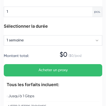
pcs.
Sélectionner la durée
1 semaine
$
0
Montant total
:
($
0
/
pcs
)
Acheter un proxy
Tous les forfaits incluent:
Jusqu'à 1 Gbps