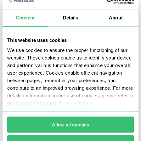
Pourquoi devriez-vous utiliser les
Consent
Details
About
serveurs proxy pour OnlyFans
Comme avec tout autre réseau social, les proxys
This website uses cookies
OnlyFans vous permettent de recevoir un certain nombre
We use cookies to ensure the proper functioning of our
website. These cookies enable us to identify your device
d’avantages importants, à savoir:
and perform various functions that enhance your overall
Contourner les restrictions régionales, le blocage des
user experience. Cookies enable efficient navigation
fournisseurs et les algorithmes de sécurité OnlyFans.
between pages, remember your preferences, and
contribute to an improved browsing experience. For more
Créer et gérer un nombre illimité de comptes sur un
detailed information on our use of cookies, please refer to
seul appareil, en toute sécurité et en tout temps.
our
Cookie Policy
and
Privacy Policy
.
Booster les abonnés et les mentions «J’aime».
Utiliser des bots (logiciel spécial pour automatiser le
Allow all cookies
travail sur OnlyFans).
Streamer sans retards et lags.