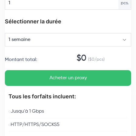
pcs.
Sélectionner la durée
1 semaine
$
0
Montant total
:
($
0
/
pcs
)
Acheter un proxy
Tous les forfaits incluent:
Jusqu'à 1 Gbps
HTTP/HTTPS/SOCKS5