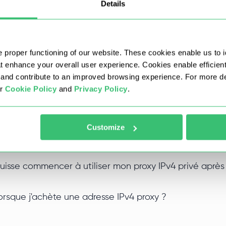
Details
tribué exclusivement à votre compte pour toute la durée de la
utres utilisateurs, et que la réputation de votre adresse IP res
, car l'adresse vous est réservée en exclusivité.
 proper functioning of our website. These cookies enable us to i
at enhance your overall user experience. Cookies enable efficien
roxys SOCKS5 IPv4 pour toutes les formules ?
nd contribute to an improved browsing experience. For more det
ur
Cookie Policy
and
Privacy Policy
.
Pv4 se distingue-t-il des autres types de proxy ?
Customize
4 en gros avec une remise ?
isse commencer à utiliser mon proxy IPv4 privé après 
orsque j'achète une adresse IPv4 proxy ?