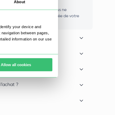
About
 location. Cela signifie que vous ne
tera intacte pendant toute la durée de votre
dentify your device and
t navigation between pages,
ailed information on our use
Allow all cookies
l'achat ?