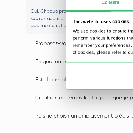
Consent
Oui. Chaque proxy IPv4 que vous achetez est at
subirez aucune interférence due à l'activité d'a
This website uses cookies
abonnement. Les performances restent constantes
We use cookies to ensure the
perform various functions th
Proposez-vous la prise en charge des p
remember your preferences, a
of cookies, please refer to o
En quoi un proxy de centre de données I
Est-il possible d'acheter des proxys IPv
Combien de temps faut-il pour que je pu
Puis-je choisir un emplacement précis l