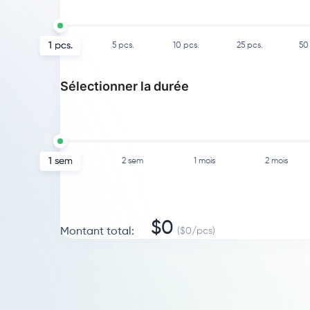
1
pcs.
5
pcs.
10
pcs.
25
pcs.
50
Sélectionner la durée
1 sem
2 sem
1 mois
2 mois
$
0
Montant total
:
($
0
/
pcs
)