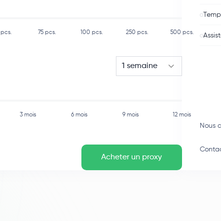
Temps
pcs.
75
pcs.
100
pcs.
250
pcs.
500
pcs.
Assis
1 semaine
3 mois
6 mois
9 mois
12 mois
Nous 
Contac
Acheter un proxy