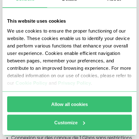
blocages régionaux ou la possibilité de se voir banni.
Ceci est possible grâce à la présence de sa propre
This website uses cookies
ressource dans 400 réseaux et 800 sous-réseaux, où
We use cookies to ensure the proper functioning of our
vous pouvez obtenir des adresses IP pour n’importe quel
website. These cookies enable us to identify your device
and perform various functions that enhance your overall
but, dont la diffusion est vraiment énorme.
user experience. Cookies enable efficient navigation
between pages, remember your preferences, and
contribute to an improved browsing experience. For more
Avantages des proxys proposés par
detailed information on our use of cookies, please refer to
Proxy-Seller
our
Cookie Policy
and
Privacy Policy
.
En achetant des proxys pour Cybersole, dans le service
Allow all cookies
Proxy-Seller, vous obtenez un certain nombre
d’avantages significatifs, à savoir:
Customize
Sécurité à 100% et anonymat des adresses IP.
Connexion sur des canaux de 1 Gbps sans restrictions