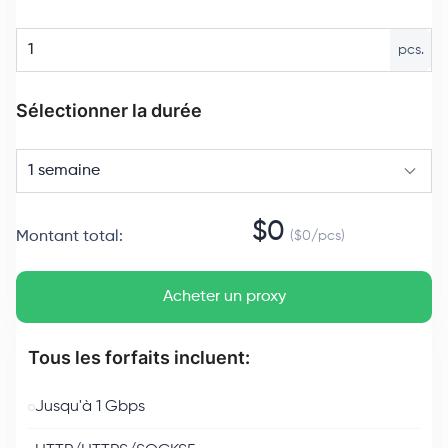
pcs.
Sélectionner la durée
1 semaine
$
0
Montant total
:
($
0
/
pcs
)
Acheter un proxy
Tous les forfaits incluent:
Jusqu'à 1 Gbps