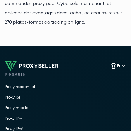
commandez proxy pour Cybersole maintenant, et
obtenez des avantages dans l’achat de chaussures sur
270 plates-formes de trading en ligne.
PROXYSELLER
fr
PRODUITS
Proxy résidentiel
Proxy ISP
Proxy mobile
Proxy IPv4
Proxy IPv6