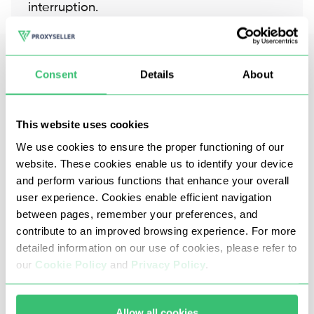
interruption.
Consent
Details
About
Foire aux questions
This website uses cookies
We use cookies to ensure the proper functioning of our
Ces proxys IPv4 privés sont-ils
website. These cookies enable us to identify your device
réservés à un seul utilisateur ?
and perform various functions that enhance your overall
user experience. Cookies enable efficient navigation
Oui. Chaque proxy IPv4 que vous achetez est
between pages, remember your preferences, and
attribué exclusivement à votre compte pour toute
contribute to an improved browsing experience. For more
la durée de la location. Cela signifie que vous ne
detailed information on our use of cookies, please refer to
subirez aucune interférence due à l'activité
our
Cookie Policy
and
Privacy Policy
.
d'autres utilisateurs, et que la réputation de votre
adresse IP restera intacte pendant toute la durée
de votre abonnement. Les performances restent
Allow all cookies