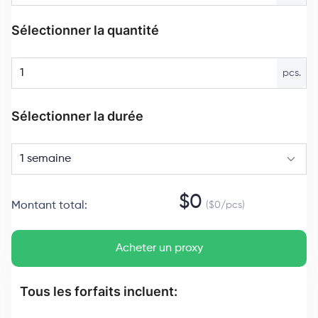
Sélectionner la quantité
pcs.
Sélectionner la durée
1 semaine
$
0
Montant total
:
($
0
/
pcs
)
Acheter un proxy
Tous les forfaits incluent: