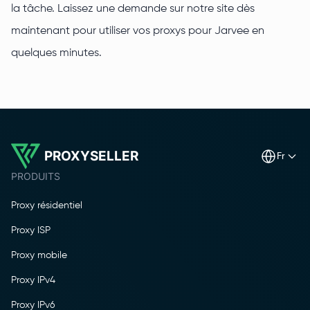
la tâche. Laissez une demande sur notre site dès
maintenant pour utiliser vos proxys pour Jarvee en
quelques minutes.
PROXYSELLER
fr
PRODUITS
Proxy résidentiel
Proxy ISP
Proxy mobile
Proxy IPv4
Proxy IPv6