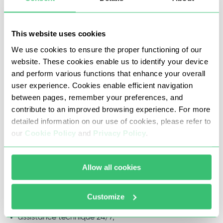
une vitesse allant jusqu’à 1 Gb/s. Avec l’aide de nos
proxys, vous pouvez utiliser le logiciel Jarvee sans le
This website uses cookies
risque de blocage, visiter anonymement des sites sur
We use cookies to ensure the proper functioning of our
Internet et résoudre de nombreux autres problèmes.
website. These cookies enable us to identify your device
and perform various functions that enhance your overall
user experience. Cookies enable efficient navigation
Pourquoi il vous faut d’acheter
between pages, remember your preferences, and
proxy pour Jarvee chez Proxy-
contribute to an improved browsing experience. For more
detailed information on our use of cookies, please refer to
Seller
our
Cookie Policy
and
Privacy Policy
.
Les raisons pour lesquelles vous devriez commander des
Allow all cookies
serveurs proxy de notre société:
bas prix;
Customize
réductions jusqu’à 52%;
assistance technique 24/7;