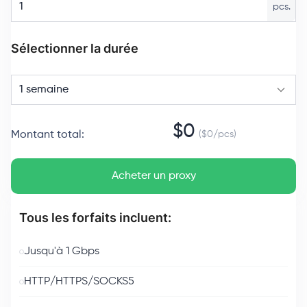
pcs.
Sélectionner la durée
1 semaine
$
0
Montant total
:
($
0
/
pcs
)
Acheter un proxy
Tous les forfaits incluent:
Jusqu'à 1 Gbps
HTTP/HTTPS/SOCKS5