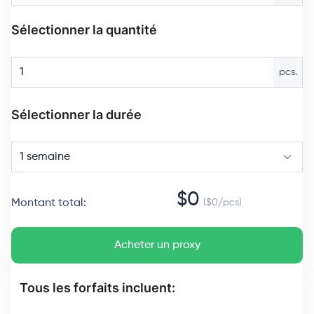
Sélectionner la quantité
pcs.
Sélectionner la durée
1 semaine
$
0
Montant total
:
($
0
/
pcs
)
Acheter un proxy
Tous les forfaits incluent: