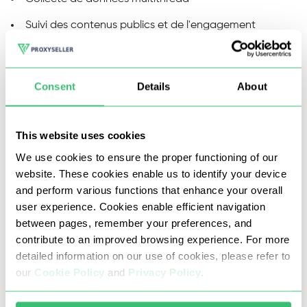
Suivi des contenus publics et de l'engagement
m
Consent
Details
About
This website uses cookies
We use cookies to ensure the proper functioning of our
website. These cookies enable us to identify your device
and perform various functions that enhance your overall
user experience. Cookies enable efficient navigation
Nos proxys Indonésie interdisent les attaques
DDoS et par force brute, le « carding » ainsi que
between pages, remember your preferences, and
toute autre activité frauduleuse ou illégale.
contribute to an improved browsing experience. For more
detailed information on our use of cookies, please refer to
Nous veillons à ce que notre pool reste
our
Cookie Policy
and
Privacy Policy
.
propre et que les connexions soient stables,
afin que les données circulent sans