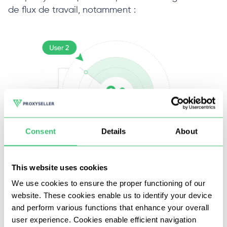
de flux de travail, notamment :
Consent
Details
About
This website uses cookies
Réseaux sociaux
P
We use cookies to ensure the proper functioning of our
website. These cookies enable us to identify your device
Rotation des adresses IP avec un pool jouissant d'une
and perform various functions that enhance your overall
bonne réputation
user experience. Cookies enable efficient navigation
Collecte de données multithread