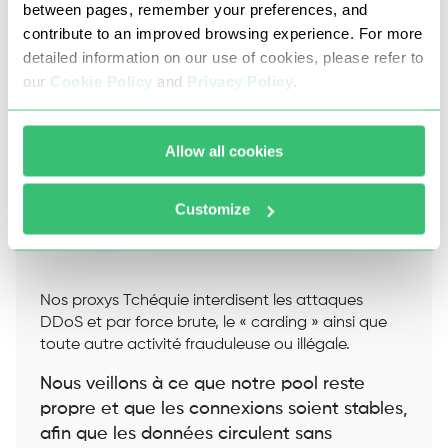
between pages, remember your preferences, and
contribute to an improved browsing experience. For more
Suivi des contenus publics et de l'engagement
m
detailed information on our use of cookies, please refer to
our
Cookie Policy
and
Privacy Policy
.
Allow all cookies
Customize
Nos proxys Tchéquie interdisent les attaques
DDoS et par force brute, le « carding » ainsi que
toute autre activité frauduleuse ou illégale.
Nous veillons à ce que notre pool reste
propre et que les connexions soient stables,
afin que les données circulent sans