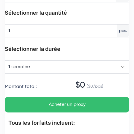
Sélectionner la quantité
pcs.
Sélectionner la durée
1 semaine
$
0
Montant total
:
($
0
/
pcs
)
Acheter un proxy
Tous les forfaits incluent: