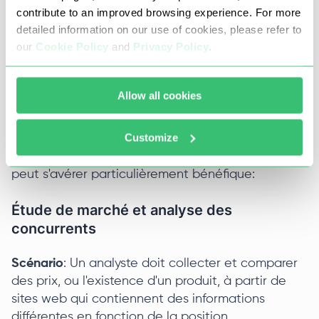
contribute to an improved browsing experience. For more
detailed information on our use of cookies, please refer to
Utilisation conjointe d'un VPN et d'un
our
Cookie Policy
and
Privacy Policy
.
proxy: Avez-vous besoin des deux ?
Les VPN et les proxies combinent les atouts des
Allow all cookies
deux technologies, ce qui améliore la sécurité et
la flexibilité des utilisateurs. Voici quelques
Customize
exemples détaillés de scénarios dans lesquels
l'utilisation simultanée des deux technologies
peut s'avérer particulièrement bénéfique:
Étude de marché et analyse des
concurrents
Scénario
: Un analyste doit collecter et comparer
des prix, ou l'existence d'un produit, à partir de
sites web qui contiennent des informations
différentes en fonction de la position