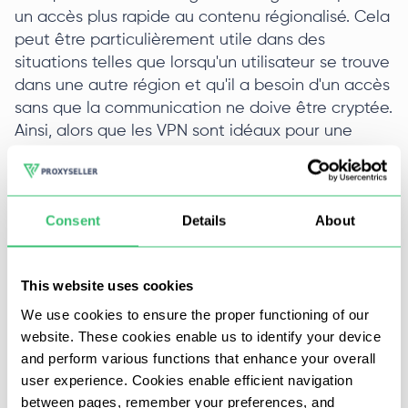
un accès plus rapide au contenu régionalisé. Cela
peut être particulièrement utile dans des
situations telles que lorsqu'un utilisateur se trouve
dans une autre région et qu'il a besoin d'un accès
sans que la communication ne doive être cryptée.
Ainsi, alors que les VPN sont idéaux pour une
protection complète des activités en ligne, les
proxys s'adressent aux utilisateurs qui recherchent
la facilité d'accès et une présence géographique
Consent
Details
About
limitée plutôt qu'une sécurité étendue des
données.
This website uses cookies
Ainsi, la réponse à la question de savoir ce qui est
le mieux, un VPN ou un proxy, dépend de
We use cookies to ensure the proper functioning of our
l'importance que l'utilisateur accorde à une
website. These cookies enable us to identify your device
protection complète avec les VPN ou à des
and perform various functions that enhance your overall
user experience. Cookies enable efficient navigation
connexions rapides avec les proxys. Les deux
between pages, remember your preferences, and
outils excellent dans leurs domaines respectifs.