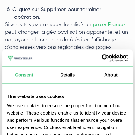
Cliquez sur Supprimer pour terminer
l'opération.
Si vous testez un accès localisé, un
proxy France
peut changer la géolocalisation apparente, et un
nettoyage du cache aide à éviter l’affichage
d’anciennes versions régionales des pages.
Comment effacer les cookies dans Opera
Consent
Details
About
Étapes nécessaires pour effacer le cache et les
cookies dans Opera:
This website uses cookies
Appuyez sur la combinaison de touches Alt + P
We use cookies to ensure the proper functioning of our
dans le navigateur ou allez dans le menu
website. These cookies enable us to identify your device
Opera, puis dans Paramètres.
and perform various functions that enhance your overall
user experience. Cookies enable efficient navigation
Allez dans Sécurité de la vie privée.
between pages, remember your preferences, and