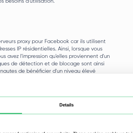
besoins d'utilisation.
erveurs proxy pour Facebook car ils utilisent
resses IP résidentielles. Ainsi, lorsque vous
us avez l'impression qu'elles proviennent d'un
sques de détection et de blocage sont ainsi
rnautes de bénéficier d'un niveau élevé
fficaces pour gérer plusieurs comptes sociaux et
soupçons. En outre, comme ces adresses IP sont
s à l'internet, elles sont beaucoup plus difficiles
'adresses, ce qui les rend idéales pour des plans
Details
s IP ont tendance à être plus chères en raison
e détection.