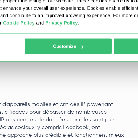
 proper functioning of our website. These cookies enable us to i
es
at enhance your overall user experience. Cookies enable efficien
nd contribute to an improved browsing experience. For more det
ur
Cookie Policy
and
Privacy Policy
.
et sont beaucoup moins chers que les adresses
es IP sont situées dans des centres de données
plus susceptibles d'être signalées par les
Customize
 elles constituent une solution de
 utilisateurs qui ont besoin d'un volume
 d'appareils mobiles et ont des IP provenant
ont efficaces pour dépasser de nombreuses
 IP des centres de données car elles sont plus
 médias sociaux, y compris Facebook, ont
 une approche plus crédible et fonctionnent mieux