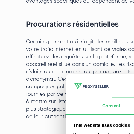
avantages spécifiques qui dépendent de vos 
Procurations résidentielles
Certains pensent qu'il s'agit des meilleurs s
votre trafic internet en utilisant de vraies ad
effectuez des requêtes sur la plateforme, vo
appareil réel situé dans un domicile. Les ri
réduits au minimum, ce qui permet aux inte
d'anonymat. Ces IP sont particulièrement e
campagnes publicitaires sans éveiller les 
fournies par de véritables fournisseurs d'accè
à mettre sur liste noire que d'autres types d
Consent
plus stratégiques. Mais n'oubliez pas que ce
de leur authenticité et du moindre risque d
This website uses cookies