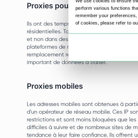
We use cookies to ensure the
Proxies pour centres de donné
perform various functions th
remember your preferences, a
of cookies, please refer to o
Ils ont des temps de réponse très rapides 
résidentielles. Toutefois, comme les adress
et non dans des FAI résidentiels, elles sont 
plateformes de médias sociaux. Malgré cela,
remplacement rentable de Facebook pour les
important de données à traiter.
Proxies mobiles
Les adresses mobiles sont obtenues à partir
d'un opérateur de réseau mobile. Ces IP s
restrictions et sont moins bloquées que les
difficiles à suivre et de nombreux sites de
tendance à leur faire confiance. Ils offrent