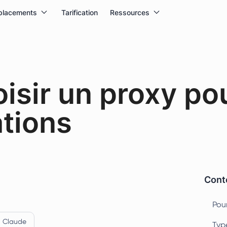
placements
Tarification
Ressources
sir un proxy po
tions
Conte
Pou
Claude
Typ