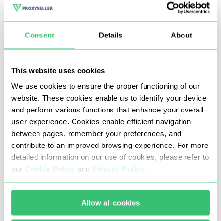
Trong cửa sổ mới, nhấp vào tab Proxy Proxy và
Consent
Details
About
thêm kết nối mới bằng cách sử dụng nút Thêm
Thêm.
This website uses cookies
We use cookies to ensure the proper functioning of our
website. These cookies enable us to identify your device
and perform various functions that enhance your overall
user experience. Cookies enable efficient navigation
between pages, remember your preferences, and
contribute to an improved browsing experience. For more
detailed information on our use of cookies, please refer to
our
Cookie Policy
and
Privacy Policy
.
Allow all cookies
Nhập chi tiết proxy, bao gồm địa chỉ IP, cổng,