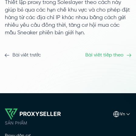
Thiết lập proxy trong Soleslayer theo cách này
giúp bỏ qua các hạn chế khu vực và cho phép đặt
hàng từ các địa chỉ IP khác nhau bằng cách gửi
nhiều yêu cầu đồng thời, tăng cơ hội mua các
mẫu Sneaker phiên bản giới hạn.
Bài viết trước
Bài viết tiếp theo
PROXYSELLER
vn
SẢN PHẨM
Proxy dân cư