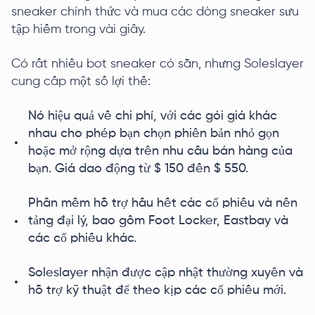
sneaker chính thức và mua các dòng sneaker sưu
tập hiếm trong vài giây.
Có rất nhiều bot sneaker có sẵn, nhưng Soleslayer
cung cấp một số lợi thế:
Nó hiệu quả về chi phí, với các gói giá khác
nhau cho phép bạn chọn phiên bản nhỏ gọn
hoặc mở rộng dựa trên nhu cầu bán hàng của
bạn. Giá dao động từ $ 150 đến $ 550.
Phần mềm hỗ trợ hầu hết các cổ phiếu và nền
tảng đại lý, bao gồm Foot Locker, Eastbay và
các cổ phiếu khác.
Soleslayer nhận được cập nhật thường xuyên và
hỗ trợ kỹ thuật để theo kịp các cổ phiếu mới.