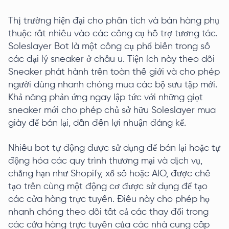
Thị trường hiện đại cho phân tích và bán hàng phụ
thuộc rất nhiều vào các công cụ hỗ trợ tương tác.
Soleslayer Bot là một công cụ phổ biến trong số
các đại lý sneaker ở châu u. Tiện ích này theo dõi
Sneaker phát hành trên toàn thế giới và cho phép
người dùng nhanh chóng mua các bộ sưu tập mới.
Khả năng phản ứng ngay lập tức với những giọt
sneaker mới cho phép chủ sở hữu Soleslayer mua
giày để bán lại, dẫn đến lợi nhuận đáng kể.
Nhiều bot tự động được sử dụng để bán lại hoặc tự
động hóa các quy trình thương mại và dịch vụ,
chẳng hạn như Shopify, xổ số hoặc AIO, được chế
tạo trên cùng một động cơ được sử dụng để tạo
các cửa hàng trực tuyến. Điều này cho phép họ
nhanh chóng theo dõi tất cả các thay đổi trong
các cửa hàng trực tuyến của các nhà cung cấp