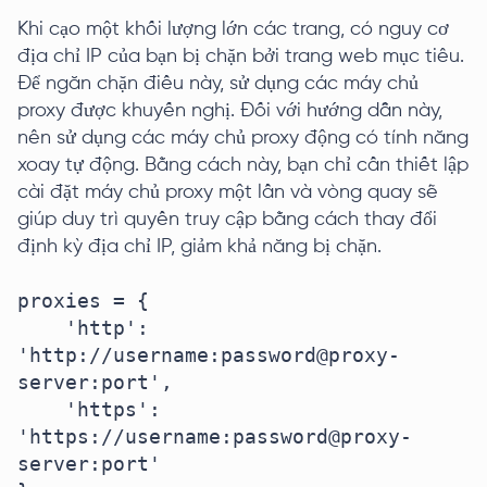
Khi cạo một khối lượng lớn các trang, có nguy cơ
địa chỉ IP của bạn bị chặn bởi trang web mục tiêu.
Để ngăn chặn điều này, sử dụng các máy chủ
proxy được khuyến nghị. Đối với hướng dẫn này,
nên sử dụng các máy chủ proxy động có tính năng
xoay tự động. Bằng cách này, bạn chỉ cần thiết lập
cài đặt máy chủ proxy một lần và vòng quay sẽ
giúp duy trì quyền truy cập bằng cách thay đổi
định kỳ địa chỉ IP, giảm khả năng bị chặn.
proxies = {

    'http': 
'http://username:password@proxy-
server:port',

    'https': 
'https://username:password@proxy-
server:port'
