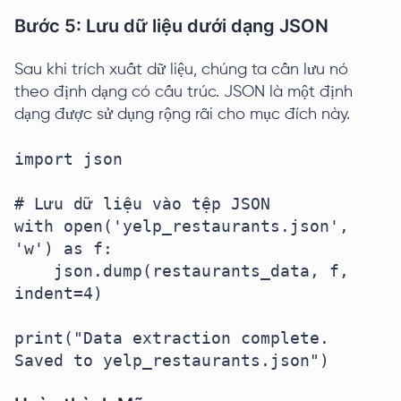
Bước 5: Lưu dữ liệu dưới dạng JSON
Sau khi trích xuất dữ liệu, chúng ta cần lưu nó
theo định dạng có cấu trúc. JSON là một định
dạng được sử dụng rộng rãi cho mục đích này.
import json

# Lưu dữ liệu vào tệp JSON

with open('yelp_restaurants.json', 
'w') as f:

    json.dump(restaurants_data, f, 
indent=4)

print("Data extraction complete. 
Saved to yelp_restaurants.json")