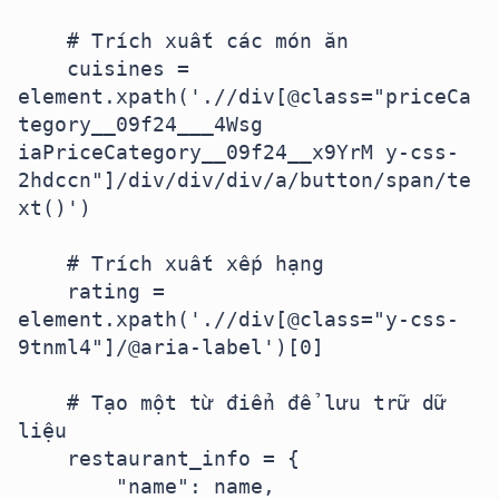
    # Trích xuất các món ăn

    cuisines = 
element.xpath('.//div[@class="priceCa
tegory__09f24___4Wsg 
iaPriceCategory__09f24__x9YrM y-css-
2hdccn"]/div/div/div/a/button/span/te
xt()')

    # Trích xuất xếp hạng

    rating = 
element.xpath('.//div[@class="y-css-
9tnml4"]/@aria-label')[0]

    # Tạo một từ điển để lưu trữ dữ 
liệu

    restaurant_info = {

        "name": name,
