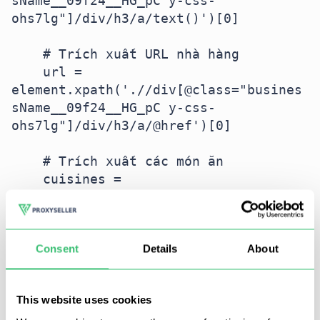
sName__09f24__HG_pC y-css-
ohs7lg"]/div/h3/a/text()')[0]

    # Trích xuất URL nhà hàng

    url = 
element.xpath('.//div[@class="busines
sName__09f24__HG_pC y-css-
ohs7lg"]/div/h3/a/@href')[0]

    # Trích xuất các món ăn

    cuisines = 
element.xpath('.//div[@class="priceCa
tegory__09f24___4Wsg 
iaPriceCategory__09f24__x9YrM y-css-
Consent
Details
About
2hdccn"]/div/div/div/a/button/span/te
xt()')

This website uses cookies
    # Trích xuất xếp hạng
