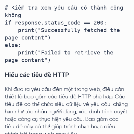
# Kiểm tra xem yêu cầu có thành công 
không

if response.status_code == 200:

    print("Successfully fetched the 
page content")

else:

    print("Failed to retrieve the 
page content")
Hiểu các tiêu đề HTTP
Khi đưa ra yêu cầu đến một trang web, điều cần
thiết là bao gồm các tiêu đề HTTP phù hợp. Các
tiêu đề có thể chứa siêu dữ liệu về yêu cầu, chẳng
hạn như tác nhân người dùng, xác định trình duyệt
hoặc công cụ thực hiện yêu cầu. Bao gồm các
tiêu đề này có thể giúp tránh chặn hoặc điều