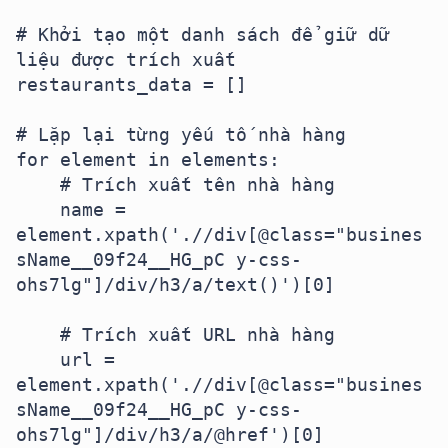
# Khởi tạo một danh sách để giữ dữ 
liệu được trích xuất

restaurants_data = []

# Lặp lại từng yếu tố nhà hàng

for element in elements:

    # Trích xuất tên nhà hàng

    name = 
element.xpath('.//div[@class="busines
sName__09f24__HG_pC y-css-
ohs7lg"]/div/h3/a/text()')[0]

    # Trích xuất URL nhà hàng

    url = 
element.xpath('.//div[@class="busines
sName__09f24__HG_pC y-css-
ohs7lg"]/div/h3/a/@href')[0]
