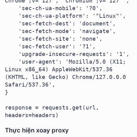
Chrome";v="127", "Chromium";v="127"',

    'sec-ch-ua-mobile': '?0',

    'sec-ch-ua-platform': '"Linux"',

    'sec-fetch-dest': 'document',

    'sec-fetch-mode': 'navigate',

    'sec-fetch-site': 'none',

    'sec-fetch-user': '?1',

    'upgrade-insecure-requests': '1',

    'user-agent': 'Mozilla/5.0 (X11; 
Linux x86_64) AppleWebKit/537.36 
(KHTML, like Gecko) Chrome/127.0.0.0 
Safari/537.36',

}

response = requests.get(url, 
headers=headers)
Thực hiện xoay proxy