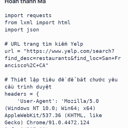
Hoàn thành Mã
import requests

from lxml import html

import json

# URL trang tìm kiếm Yelp

url = "https://www.yelp.com/search?
find_desc=restaurants&find_loc=San+Fr
ancisco%2C+CA"

# Thiết lập tiêu đề để bắt chước yêu 
cầu trình duyệt

headers = {

    'User-Agent': 'Mozilla/5.0 
(Windows NT 10.0; Win64; x64) 
AppleWebKit/537.36 (KHTML, like 
Gecko) Chrome/91.0.4472.124 