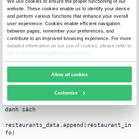
    rating = 
We use cookies to ensure the proper functioning of our
element.xpath('.//div[@class="y-css-
website. These cookies enable us to identify your device
9tnml4"]/@aria-label')[0]

and perform various functions that enhance your overall
user experience. Cookies enable efficient navigation
between pages, remember your preferences, and
    # Tạo một từ điển để lưu trữ dữ 
contribute to an improved browsing experience. For more
liệu

detailed information on our use of cookies, please refer to
    restaurant_info = {

our
Cookie Policy
and
Privacy Policy
.
        "name": name,

        "url": url,

        "cuisines": cuisines,

Allow all cookies
        "rating": rating

    }

Customize
    # Thêm thông tin nhà hàng vào 
danh sách

restaurants_data.append(restaurant_in
fo)