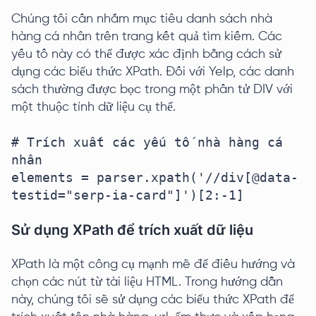
Chúng tôi cần nhắm mục tiêu danh sách nhà
hàng cá nhân trên trang kết quả tìm kiếm. Các
yếu tố này có thể được xác định bằng cách sử
dụng các biểu thức XPath. Đối với Yelp, các danh
sách thường được bọc trong một phần tử DIV với
một thuộc tính dữ liệu cụ thể.
# Trích xuất các yếu tố nhà hàng cá 
nhân

elements = parser.xpath('//div[@data-
testid="serp-ia-card"]')[2:-1]
Sử dụng XPath để trích xuất dữ liệu
XPath là một công cụ mạnh mẽ để điều hướng và
chọn các nút từ tài liệu HTML. Trong hướng dẫn
này, chúng tôi sẽ sử dụng các biểu thức XPath để