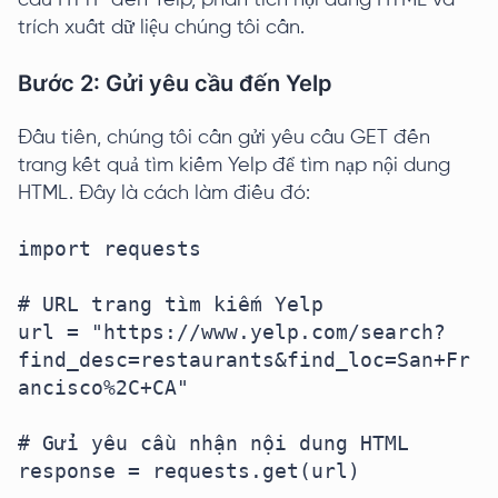
cầu HTTP đến Yelp, phân tích nội dung HTML và
trích xuất dữ liệu chúng tôi cần.
Bước 2: Gửi yêu cầu đến Yelp
Đầu tiên, chúng tôi cần gửi yêu cầu GET đến
trang kết quả tìm kiếm Yelp để tìm nạp nội dung
HTML. Đây là cách làm điều đó:
import requests

# URL trang tìm kiếm Yelp

url = "https://www.yelp.com/search?
find_desc=restaurants&find_loc=San+Fr
ancisco%2C+CA"

# Gửi yêu cầu nhận nội dung HTML

response = requests.get(url)
