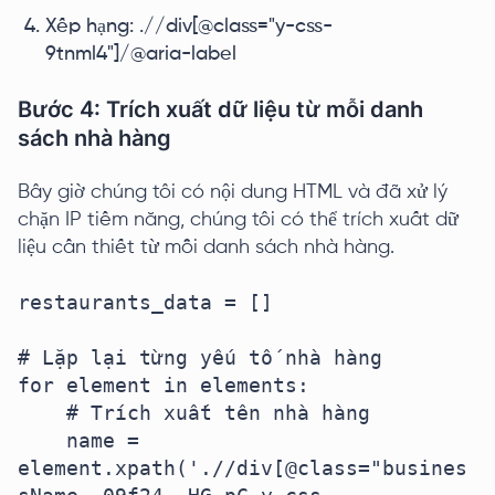
Xếp hạng: .//div[@class="y-css-
9tnml4"]/@aria-label
Bước 4: Trích xuất dữ liệu từ mỗi danh
sách nhà hàng
Bây giờ chúng tôi có nội dung HTML và đã xử lý
chặn IP tiềm năng, chúng tôi có thể trích xuất dữ
liệu cần thiết từ mỗi danh sách nhà hàng.
restaurants_data = []

# Lặp lại từng yếu tố nhà hàng

for element in elements:

    # Trích xuất tên nhà hàng

    name = 
element.xpath('.//div[@class="busines