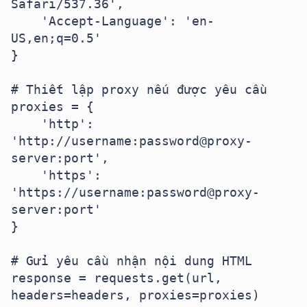
Safari/537.36',

    'Accept-Language': 'en-
US,en;q=0.5'

}

# Thiết lập proxy nếu được yêu cầu

proxies = {

    'http': 
'http://username:password@proxy-
server:port',

    'https': 
'https://username:password@proxy-
server:port'

}

# Gửi yêu cầu nhận nội dung HTML

response = requests.get(url, 
headers=headers, proxies=proxies)
