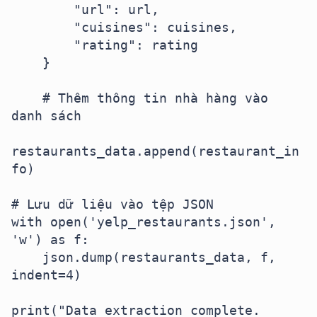
        "url": url,

        "cuisines": cuisines,

        "rating": rating

    }

    # Thêm thông tin nhà hàng vào 
danh sách

restaurants_data.append(restaurant_in
fo)

# Lưu dữ liệu vào tệp JSON

with open('yelp_restaurants.json', 
'w') as f:

    json.dump(restaurants_data, f, 
indent=4)

print("Data extraction complete. 