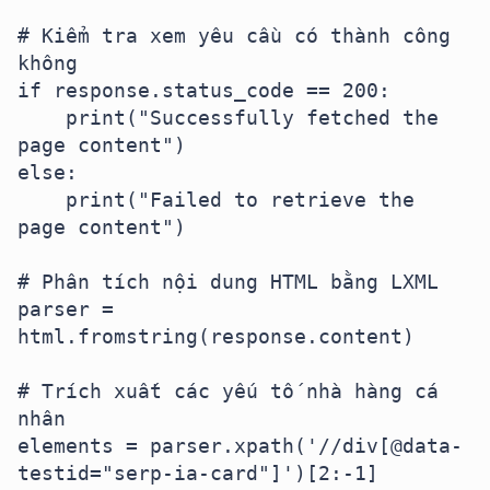
# Kiểm tra xem yêu cầu có thành công 
không

if response.status_code == 200:

    print("Successfully fetched the 
page content")

else:

    print("Failed to retrieve the 
page content")

# Phân tích nội dung HTML bằng LXML

parser = 
html.fromstring(response.content)

# Trích xuất các yếu tố nhà hàng cá 
nhân

elements = parser.xpath('//div[@data-
testid="serp-ia-card"]')[2:-1]
