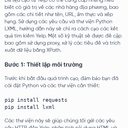
Dữ liệu cạo từ Yelp có thể cung cấp những hiểu
biết có giá trị về các nhà hàng địa phương, bao
gồm các chi tiết như tên, URL, ẩm thực và xếp
hạng. Sử dụng các yêu cầu và thư viện Python
LXML, hướng dẫn này sẽ chỉ ra cách cạo các kết
quả tìm kiếm Yelp. Một số kỹ thuật sẽ được đề cập
bao gồm sử dụng proxy, xử lý các tiêu đề và trích
xuất dữ liệu bằng XPath.
Bước 1: Thiết lập môi trường
Trước khi bắt đầu quá trình cạo, đảm bảo bạn đã
cài đặt Python và các thư viện cần thiết:
pip install requests

pip install lxml
Các thư viện này sẽ giúp chúng tôi gửi các yêu