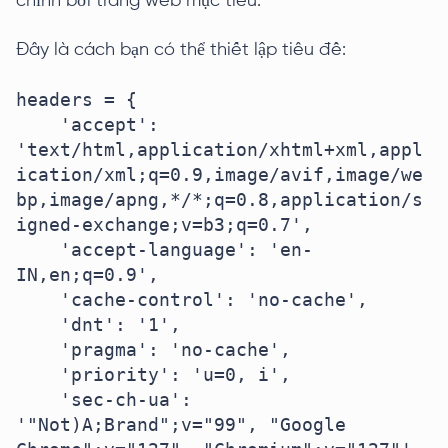
chỉnh bởi trang web mục tiêu.
Đây là cách bạn có thể thiết lập tiêu đề:
headers = {

    'accept': 
'text/html,application/xhtml+xml,appl
ication/xml;q=0.9,image/avif,image/we
bp,image/apng,*/*;q=0.8,application/s
igned-exchange;v=b3;q=0.7',

    'accept-language': 'en-
IN,en;q=0.9',

    'cache-control': 'no-cache',

    'dnt': '1',

    'pragma': 'no-cache',

    'priority': 'u=0, i',

    'sec-ch-ua': 
'"Not)A;Brand";v="99", "Google 