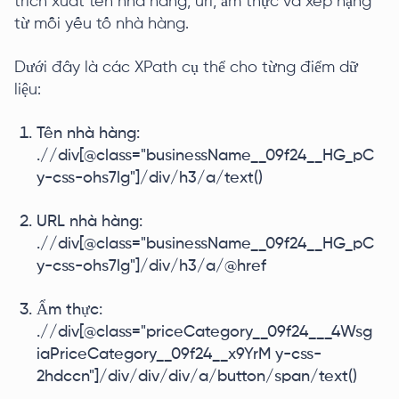
trích xuất tên nhà hàng, url, ẩm thực và xếp hạng
từ mỗi yếu tố nhà hàng.
Dưới đây là các XPath cụ thể cho từng điểm dữ
liệu:
Tên nhà hàng:
.//div[@class="businessName__09f24__HG_pC
y-css-ohs7lg"]/div/h3/a/text()
URL nhà hàng:
.//div[@class="businessName__09f24__HG_pC
y-css-ohs7lg"]/div/h3/a/@href
Ẩm thực:
.//div[@class="priceCategory__09f24___4Wsg
iaPriceCategory__09f24__x9YrM y-css-
2hdccn"]/div/div/div/a/button/span/text()