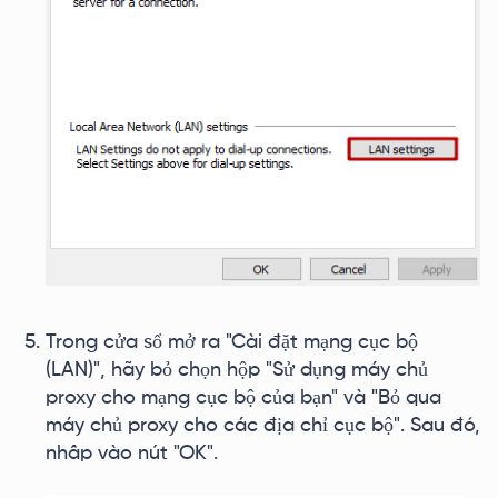
Trong cửa sổ mở ra "Cài đặt mạng cục bộ
(LAN)", hãy bỏ chọn hộp "Sử dụng máy chủ
proxy cho mạng cục bộ của bạn" và "Bỏ qua
máy chủ proxy cho các địa chỉ cục bộ". Sau đó,
nhấp vào nút "OK".