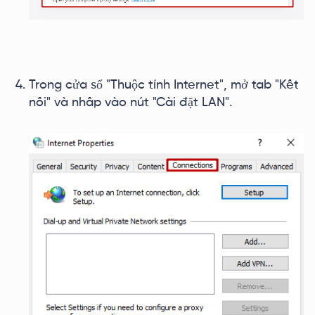
Trong cửa sổ "Thuộc tính Internet", mở tab "Kết
nối" và nhấp vào nút "Cài đặt LAN".