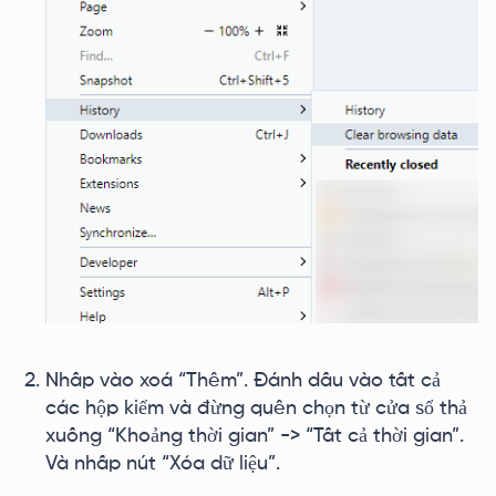
Nhấp vào xoá “Thêm”. Đánh dấu vào tất cả
các hộp kiểm và đừng quên chọn từ cửa sổ thả
xuống “Khoảng thời gian” -> “Tất cả thời gian”.
Và nhấp nút “Xóa dữ liệu”.