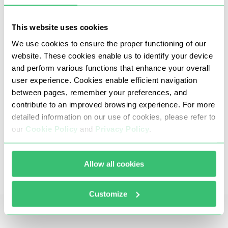
This website uses cookies
We use cookies to ensure the proper functioning of our
website. These cookies enable us to identify your device
and perform various functions that enhance your overall
user experience. Cookies enable efficient navigation
between pages, remember your preferences, and
contribute to an improved browsing experience. For more
detailed information on our use of cookies, please refer to
Nasze angielskie proxy zabraniają ataków DDoS i
our
Cookie Policy
and
Privacy Policy
.
brute force, cardingu oraz wszelkich innych
działań oszukańczych i niezgodnych z prawem.
Utrzymujemy czystą pulę IP i stabilne
Allow all cookies
połączenia, aby dane płynęły bez przerw.
Customize