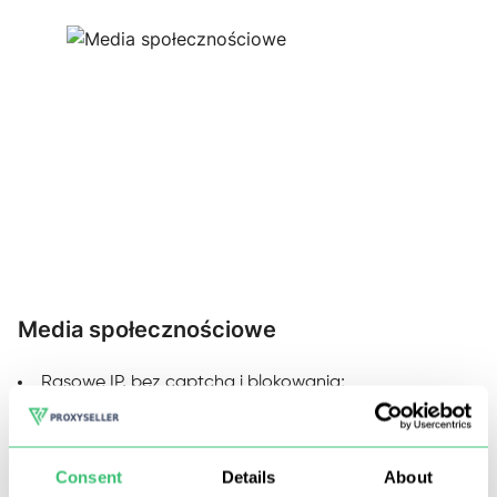
Media społecznościowe
T
Rasowe IP, bez captcha i blokowania;
Wielowątkowe analizowanie i oszukiwanie;
Komentowanie i automatyczne uzupełnianie
Consent
Details
About