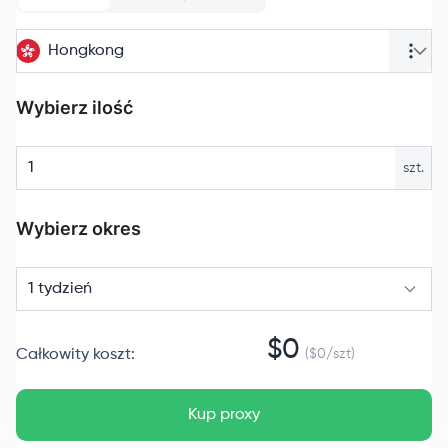
Hongkong
Wybierz ilość
szt.
Wybierz okres
1 tydzień
$
0
Całkowity koszt
:
($
0
/
szt
)
Kup proxy