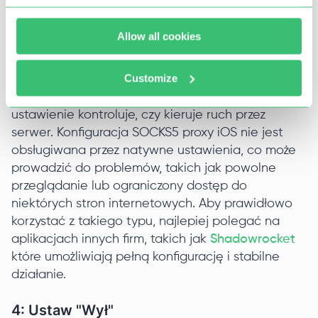
3: Znajdź "HTTP Proxy"
Allow all cookies
Customize
Po dotknięciu ikony "i" przewiń w dół, aż znajdziesz
opcję pokazaną na powyższym zrzucie ekranu. To
ustawienie kontroluje, czy kieruje ruch przez
serwer. Konfiguracja SOCKS5 proxy iOS nie jest
obsługiwana przez natywne ustawienia, co może
prowadzić do problemów, takich jak powolne
przeglądanie lub ograniczony dostęp do
niektórych stron internetowych. Aby prawidłowo
korzystać z takiego typu, najlepiej polegać na
aplikacjach innych firm, takich jak
Shadowrocket
które umożliwiają pełną konfigurację i stabilne
działanie.
4: Ustaw "Wył"