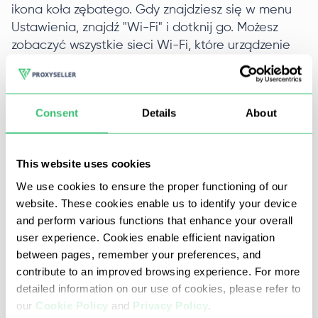
ikona koła zębatego. Gdy znajdziesz się w menu
Ustawienia, znajdź "Wi-Fi" i dotknij go. Możesz
zobaczyć wszystkie sieci Wi-Fi, które urządzenie
może wykryć. Jest to miejsce, w którym należy
zarządzać połączeniami sieciowymi. Przed
kontynuowaniem upewnij się, że jesteś
Consent
Details
About
podłączony do właściwej sieci Wi-Fi.
2: Naciśnij "i"
This website uses cookies
We use cookies to ensure the proper functioning of our
website. These cookies enable us to identify your device
and perform various functions that enhance your overall
W tym kroku dotknij małej ikony koła z literą "i"
user experience. Cookies enable efficient navigation
obok nazwy sieci, aby otworzyć szczegółowe
between pages, remember your preferences, and
informacje o Wi-Fi. Tutaj znajdziesz opcje takie jak
contribute to an improved browsing experience. For more
DNS i ustawienia proxy iOS - zmień je tylko wtedy,
detailed information on our use of cookies, please refer to
gdy masz pewność.
our
Cookie Policy
and
Privacy Policy
.